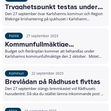
Trygghetspunkt testas under
masskadeövning
Den 27 september övar Karlshamns kommun och Region
Blekinge krishantering på sjukhuset i Karlshamn
tillsammans med bland annat Frivilliga resursgruppe...
Politik
27 september 2023
Kommunfullmäktige
sammanträder 2 oktober
Budget och flerårsplan kommer att behandlas under
Karlshamns kommunfullmäktige den 2 oktober. Mötet
startar klockan 15.00 och hålls i Rådhuset i Karl...
Kommun
22 september 2023
Brevlådan på Rådhuset flyttas
Den 27 september stängs brevinkastet vid Rådhusets
huvudentré. Då ska du istället lämna inkommande post i
brevlådan som finns vid grinden i anslutning...
Miljö
21 september 2023