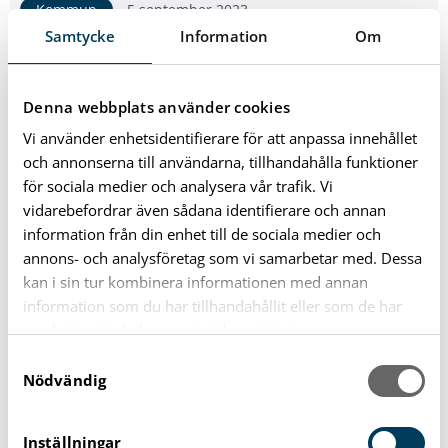
Kommun
5 september 2023
Samtycke
Information
Om
Näringslivsveckan är tillbaka!
Den 16 oktober går startskottet för årets
Näringslivsvecka. Det blir en spännande vecka med
Denna webbplats använder cookies
föreläsningar, företagsbesök, rundvandringar och mycket
me...
Vi använder enhetsidentifierare för att anpassa innehållet
och annonserna till användarna, tillhandahålla funktioner
för sociala medier och analysera vår trafik. Vi
Kategorier
vidarebefordrar även sådana identifierare och annan
information från din enhet till de sociala medier och
Förskola och Skola
92
annons- och analysföretag som vi samarbetar med. Dessa
kan i sin tur kombinera informationen med annan
Bo, Trafik och Miljö
information som du har tillhandahållit eller som de har
153
samlat in när du har använt deras tjänster.
S
Fritid och Kultur
193
Nödvändig
a
m
Omsorg och Stöd
122
t
Inställningar