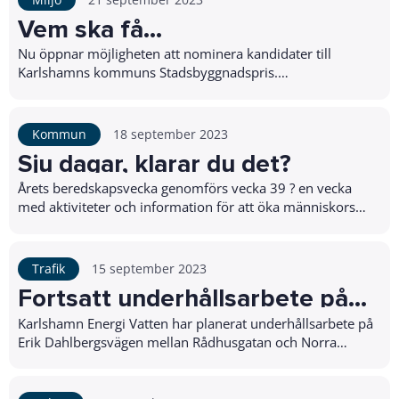
Vem ska få
stadsbyggnadspriset 2023?
Nu öppnar möjligheten att nominera kandidater till
Karlshamns kommuns Stadsbyggnadspris.
Stadsbyggnadspriset sätter god arkitektur och
stadsbyggnad i...
Kommun
18 september 2023
Sju dagar, klarar du det?
Årets beredskapsvecka genomförs vecka 39 ? en vecka
med aktiviteter och information för att öka människors
motståndskraft inför kriser.Plötsligt g...
Trafik
15 september 2023
Fortsatt underhållsarbete på
Erik Dahlbergsvägen
Karlshamn Energi Vatten har planerat underhållsarbete på
Erik Dahlbergsvägen mellan Rådhusgatan och Norra
Fogdelyckegatan.Underhållsarbetet på Eri...