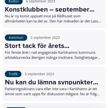
Kultur
6 september 2023
Konstklubben – september
månads utställare
Nu är ny konst uppsatt inne på Rådhuset som
allmänheten kan ta del av. Den här månaden är det Lasse
Carlsson som har hängt upp sina verk.Varje mån...
Kommun
5 september 2023
Stort tack för årets
arkitekturvecka
För femte året i rad engagerade Karlshamns kommuns
arkitekturvecka återigen många invånare, fastighetsägare,
besökare och verksamma i kommunen.Und...
Trafik
5 september 2023
Nu kan du lämna synpunkter
på förslaget om p-skiva
Parkeringsskivans vara eller inte vara i Karlshamn är ett
ämne som varit uppe för diskussion tidigare. Nu är frågan
aktuell i Teknik-, digitalisering-...