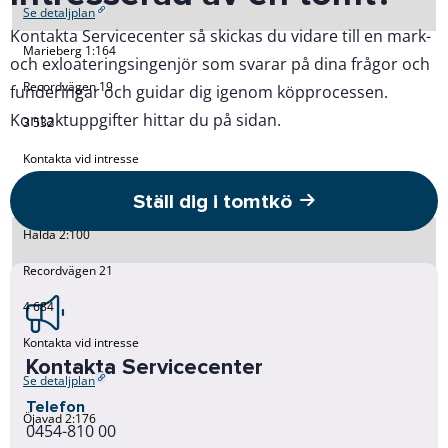
Se detaljplan
Kontakta Servicecenter så skickas du vidare till en mark-
Marieberg 1:164
och exloateringsingenjör som svarar på dina frågor och
Recordvägen 19
funderingar och guidar dig igenom köpprocessen.
Kontaktuppgifter hittar du på sidan.
3 532
Kontakta vid intresse
Se detaljplan
Ställ dig i tomtkö
Halda 2:100
Recordvägen 21
4 684
Kontakta vid intresse
Kontakta Servicecenter
Se detaljplan
Telefon
Öjavad 2:176
0454-810 00