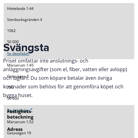
Hätteboda 1:44
Stenbocksgränden 4
1062
50 000
Svängsta
Se detaljplan
Priset omfattar inte anslutnings- och
Märserum 1:45
anläggningsavgifter (som el, fiber, vatten eller avlopp)
Getavägen 5
och lagfart. Du som köpare betalar även övriga
kostnader som behövs för att genomföra köpet och
796
bygga huset.
50 000
Se detaljplan
Fastighets­
beteckning
Märserum 1:52
Adress
Getavägen 19