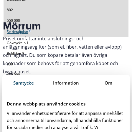
802
550 000
Mörrum
Se detaljplan
Priset omfattar inte anslutnings- och
Göknyckeln 1
anläggningsavgifter (som el, fiber, vatten eller avlopp)
Bokliden 9
och lagfart. Du som köpare betalar även övriga
kostnader som behövs för att genomföra köpet och
830
bygga huset.
450 000
Samtycke
Information
Om
Se detaljplan
Fastighets­
beteckning
Göknyckeln 2
Denna webbplats använder cookies
Adress
Bokliden 7
Vi använder enhetsidentifierare för att anpassa innehållet
Storlek (m²)
824
och annonserna till användarna, tillhandahålla funktioner
för sociala medier och analysera vår trafik. Vi
Pris (kronor)
450 000