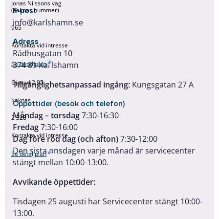
Jonas Nilssons väg
E-post
(saknas nummer)
info@karlshamn.se
965
Adress
Kontakta vid intresse
Rådhusgatan 10
374 81 Karlshamn
Se detaljplan
Öjavad 2:95
Tillgänglighetsanpassad ingång:
Kungsgatan 27 A
Saknas
Öppettider (besök och telefon)
Måndag – torsdag
7:30-16:30
2 328
Fredag
7:30-16:00
Kontakta vid intresse
Dag före röd dag (och afton)
7:30-12:00
Den sista onsdagen varje månad är servicecenter
Se detaljplan
stängt mellan 10:00-13:00.
Avvikande öppettider:
Tisdagen 25 augusti har Servicecenter stängt 10:00-
13:00.