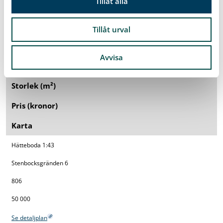
Tillåt alla
bygga huset.
Bokliden 3
Tillåt urval
818
Fastighets­
beteckning
450 000
Avvisa
Adress
Se detaljplan
Storlek
(m²)
Pris (kronor)
Karta
Hätteboda 1:43
Stenbocksgränden 6
806
50 000
Se detaljplan