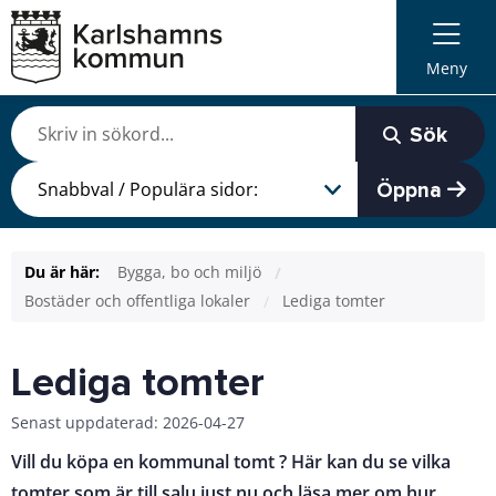
Meny
Sök
Öppna
Du är här:
Bygga, bo och miljö
Bostäder och offentliga lokaler
Lediga tomter
Lediga tomter
Senast uppdaterad: 2026-04-27
Vill du köpa en kommunal tomt ? Här kan du se vilka
tomter som är till salu just nu och läsa mer om hur