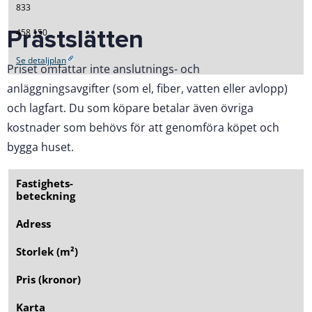
833
Prästslätten
458 150
Se detaljplan
Priset omfattar inte anslutnings- och
anläggningsavgifter (som el, fiber, vatten eller avlopp)
och lagfart. Du som köpare betalar även övriga
kostnader som behövs för att genomföra köpet och
bygga huset.
Fastighets­
beteckning
Adress
Storlek (m²)
Pris (kronor)
Karta