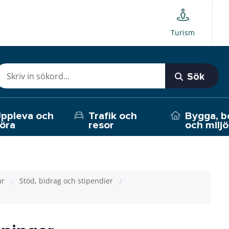
Turism
Sök
ppleva och
Trafik och
Bygga, b
öra
resor
och miljö
ur
Stöd, bidrag och stipendier