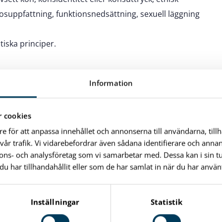
 trosuppfattning, funktionsnedsättning, sexuell läggning
iska principer.
Information
turell verksamhet i form av arrangörsverksamhet, men
ll utåtriktad verksamhet som kommer det offentliga
 cookies
re för att anpassa innehållet och annonserna till användarna, till
väntas delta med aktiviteter under kommunens
vår trafik. Vi vidarebefordrar även sådana identifierare och anna
ulturnatten och Lilla Kulturdagen.
nnons- och analysföretag som vi samarbetar med. Dessa kan i sin 
a anmäla arrangemang till kommunens
har tillhandahållit eller som de har samlat in när du har använt
nadsföring ska det uppges att stöd erhålles från
 logga användas.
Inställningar
Statistik