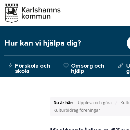
Hur kan vi hjälpa dig?
Förskola och
Omsorg och
U
skola
hjälp
g
Du är här:
Uppleva och göra
Kult
Kulturbidrag föreningar