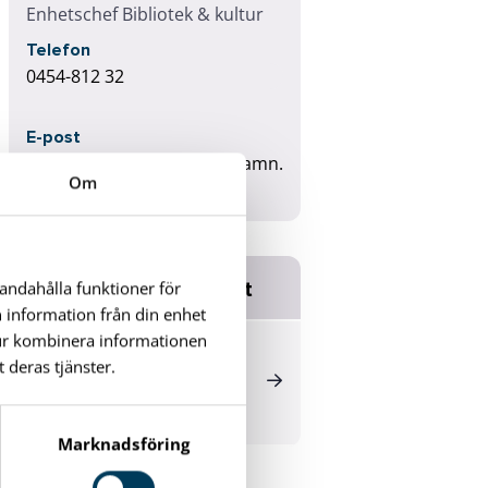
Enhetschef Bibliotek & kultur
Telefon
0454-812 32
E-post
susanne.johnsson@karlshamn.
Om
se
Relaterade dokument
handahålla funktioner för
n information från din enhet
tur kombinera informationen
6.27 Riktlinjer För
 deras tjänster.
Verksamhetsbidrag Till
Kulturföreningar (2024 06
11)
(137K)
Marknadsföring