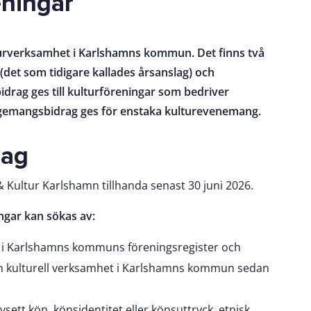
eningar
turverksamhet i Karlshamns kommun. Det finns två
(det som tidigare kallades årsanslag) och
rag ges till kulturföreningar som bedriver
emangsbidrag ges för enstaka kulturevenemang.
rag
& Kultur Karlshamn tillhanda senast 30 juni 2026.
ngar kan sökas av:
ad i Karlshamns kommuns föreningsregister och
en kulturell verksamhet i Karlshamns kommun sedan
sett kön, könsidentitet eller könsuttryck, etnisk