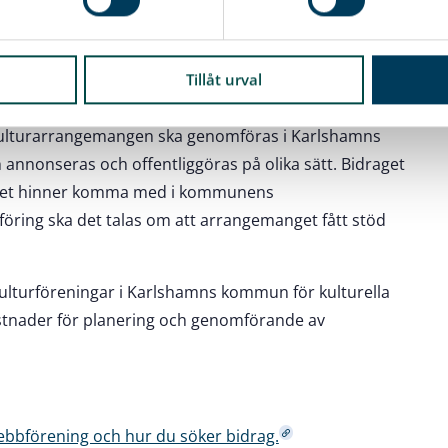
ebbförening och hur du söker bidrag.
Tillåt urval
drag
Kulturarrangemangen ska genomföras i Karlshamns
annonseras och offentliggöras på olika sätt. Bidraget
anget hinner komma med i kommunens
öring ska det talas om att arrangemanget fått stöd
lturföreningar i Karlshamns kommun för kulturella
ostnader för planering och genomförande av
ebbförening och hur du söker bidrag.