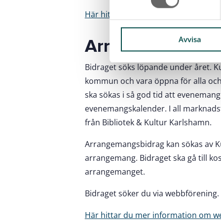
t
Här hittar du mer information om w
y
c
k
Avvisa
Arrangemangsbi
e
s
Bidraget söks löpande under året. 
v
kommun och vara öppna för alla och 
a
ska sökas i så god tid att evenem
l
evenemangskalender. I all marknadsf
från Bibliotek & Kultur Karlshamn.
Arrangemangsbidrag kan sökas av Ku
arrangemang. Bidraget ska gå till k
arrangemanget.
Bidraget söker du via webbförening.
Här hittar du mer information om w