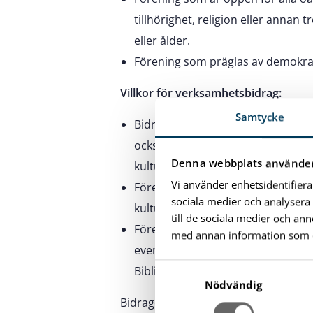
tillhörighet, religion eller annan
eller ålder.
Förening som präglas av demokrat
Villkor för verksamhetsbidrag:
Samtycke
Bidraget avser kostnader för kul
också eget skapande som leder ti
Denna webbplats använder
kulturlivet till godo.
Vi använder enhetsidentifiera
Förening som beviljas bidrag för
sociala medier och analysera 
kulturdagar, Östersjöfestivalen, K
till de sociala medier och a
Förening som beviljas bidrag sk
med annan information som du 
evenemangskalender och i all mark
S
Bibliotek & Kultur Karlshamn och
a
Nödvändig
m
Bidraget söker du via webbförening.