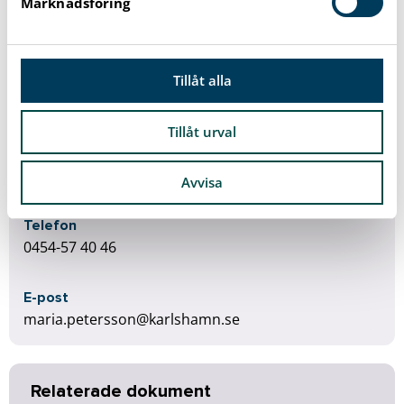
Marknadsföring
inackorderingsbidrag är du skyldig att återbetala för
v
återstående tid.
a
l
Tillåt alla
Tillåt urval
Maria Petersson
Avvisa
Administratör
Telefon
0454-57 40 46
E-post
maria.petersson@karlshamn.se
Relaterade dokument