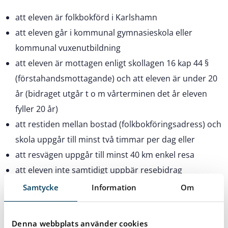
att eleven är folkbokförd i Karlshamn
att eleven går i kommunal gymnasieskola eller
kommunal vuxenutbildning
att eleven är mottagen enligt skollagen 16 kap 44 §
(förstahandsmottagande) och att eleven är under 20
år (bidraget utgår t o m vårterminen det år eleven
fyller 20 år)
att restiden mellan bostad (folkbokföringsadress) och
skola uppgår till minst två timmar per dag eller
att resvägen uppgår till minst 40 km enkel resa
att eleven inte samtidigt uppbär resebidrag
Samtycke
Information
Om
Elever som blir mottagna i andra hand (frisök) är inte
berättigade till inackorderingsbidrag.
Denna webbplats använder cookies