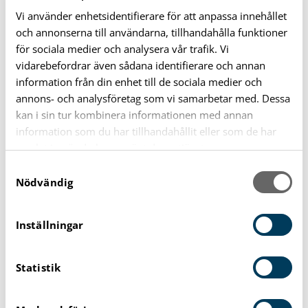
Endast om ansökan om inackorderingsbidrag avslås får
Vi använder enhetsidentifierare för att anpassa innehållet
den sökande ett skriftligt meddelande.
och annonserna till användarna, tillhandahålla funktioner
för sociala medier och analysera vår trafik. Vi
Utbetalning sker till den bank och det konto som anges
vidarebefordrar även sådana identifierare och annan
på ansökan. Ange även bankens clearingnummer. Anges
information från din enhet till de sociala medier och
inte något bankkonto sänds ersättning på
annons- och analysföretag som vi samarbetar med. Dessa
utbetalningsavi till den som anges som
kan i sin tur kombinera informationen med annan
betalningsmottagare på ansökan – utbetalning sker
information som du har tillhandahållit eller som de har
dock alltid till eleven om denne är myndig. Bidraget
samlat in när du har använt deras tjänster.
utbetalas en gång per månad, i september och maj. För
S
Nödvändig
a
elever som går i fristående gymnasieskolor,
m
folkhögskolor, riksinternatskolor, RH-anpassade
t
utbildningar samt för utlandssvenska elever gäller att
Inställningar
y
Centrala Studiestödsnämnden (CSN) ansvarar för stöd
c
till inackordering och ansökan görs till CSN.
Statistik
k
e
Om du inte längre uppfyller villkoren för
s