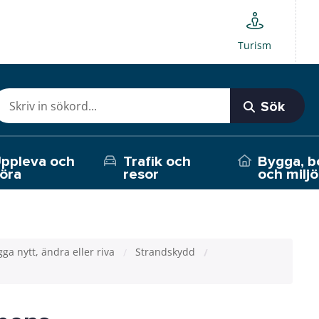
Turism
Sök
ppleva och
Trafik och
Bygga, b
öra
resor
och miljö
ga nytt, ändra eller riva
Strandskydd