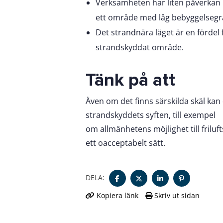
Verksamheten har liten påverkan p
ett område med låg bebyggelsegr
Det strandnära läget är en fördel
strandskyddat område.
Tänk på att
Även om det finns särskilda skäl kan
strandskyddets syften, till exempel
om allmänhetens möjlighet till friluf
ett oacceptabelt sätt.
DELA:
Kopiera länk
Skriv ut sidan