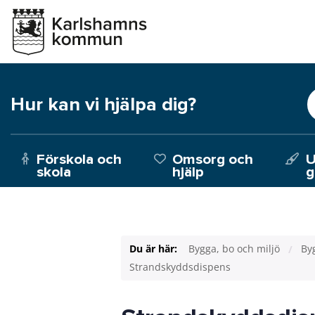
Hur kan vi hjälpa dig?
Förskola och
Omsorg och
U
skola
hjälp
g
Du är här:
Bygga, bo och miljö
Byg
Strandskyddsdispens