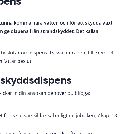
pens
a kunna komma nära vatten och för att skydda växt-
en ge dispens från strandskyddet. Det kallas
beslutar om dispens. I vissa områden, till exempel i
 fattar beslut.
dskyddsdispens
skickar in din ansökan behöver du bifoga:
.
t finns sju särskilda skäl enligt miljöbalken, 7 kap. 18
gärden påverkar natur- och friluftsvärden.