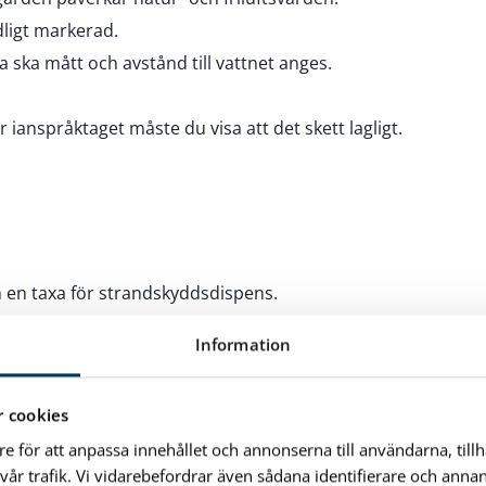
dligt markerad.
 ska mått och avstånd till vattnet anges.
ianspråktaget måste du visa att det skett lagligt.
en taxa för strandskyddsdispens.
000 kronor.
Information
ven vid avslag, men då är den något lägre.
 cookies
 dispensen?
re för att anpassa innehållet och annonserna till användarna, till
vår trafik. Vi vidarebefordrar även sådana identifierare och anna