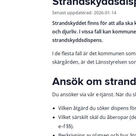
Strandskyddsdis
Senast uppdaterad: 2026-01-14
Strandskyddet finns för att alla sk
och djurliv. I vissa fall kan kommun
strandskyddsdispens.
I de flesta fall är det kommunen som 
skärgården, är det Länsstyrelsen som
Ansök om stran
Du ansöker via vår e-tjänst. När du 
Vilken åtgärd du söker dispens för
Vilket särskilt skäl du åberopar (de
e–f §§).
Beskrivning av platsen och hur åt