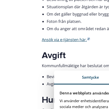
Situationsplan där åtgärden är ty
Om det gäller byggnad eller brygga
Foton från platsen.
Om du anger att området redan är 
Ansök via e-tjänsten här.
Avgift
Kommunfullmäktige har beslutat om 
Beviljad dispens 2024: 10 000–12 
Samtycke
Avgift för handläggningen tas ut ä
Denna webbplats använder
Hur länge gäller
Vi använder enhetsidentifiera
sociala medier och analysera 