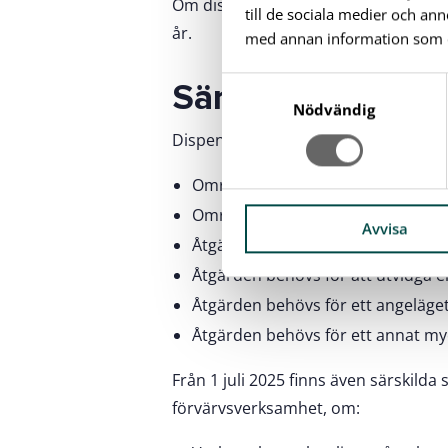
Om dispensen inte är tidsbegränsad 
till de sociala medier och a
år.
med annan information som du 
S
Särskilda skäl fö
a
Nödvändig
m
Dispens kan ges om något av följande
t
y
Området är redan ianspråktaget o
c
Området är väl avskilt från strande
k
Avvisa
Åtgärden behövs för en anläggning
e
Åtgärden behövs för att utvidga 
s
v
Åtgärden behövs för ett angeläget
a
Åtgärden behövs för ett annat myc
l
Från 1 juli 2025 finns även särskilda 
förvärvsverksamhet, om: