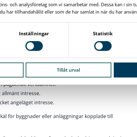
ska åtgärden påbörjas inom 2 år och slutföras inom 5
nnons- och analysföretag som vi samarbetar med. Dessa kan i sin 
har tillhandahållit eller som de har samlat in när du har använt
r dispens
Inställningar
Statistik
 gäller:
ch saknar betydelse för strandskyddets syften.
n, till exempel av väg, järnväg eller bebyggelse.
Tillåt urval
 som måste ligga vid vattnet.
en pågående verksamhet.
 allmänt intresse.
ket angeläget intresse.
skäl för byggnader eller anläggningar kopplade till