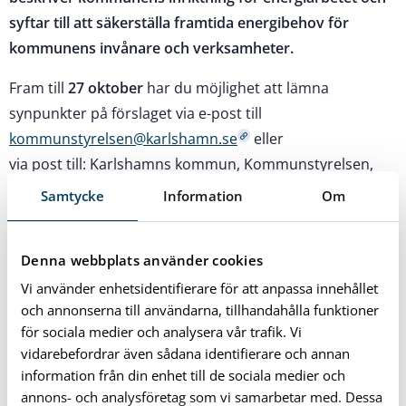
syftar till att säkerställa framtida energibehov för
kommunens invånare och verksamheter.
Fram till
27 oktober
har du möjlighet att lämna
synpunkter på förslaget via e-post till
kommunstyrelsen@karlshamn.se
eller
via post till: Karlshamns kommun, Kommunstyrelsen,
374 81 Karlshamn.
Samtycke
Information
Om
Förslaget med tillhörande dokument (totalt sex stycken)
finns till höger under rubriken ”Relaterade dokument”.
Denna webbplats använder cookies
Vi använder enhetsidentifierare för att anpassa innehållet
och annonserna till användarna, tillhandahålla funktioner
för sociala medier och analysera vår trafik. Vi
vidarebefordrar även sådana identifierare och annan
Relaterade dokument
information från din enhet till de sociala medier och
annons- och analysföretag som vi samarbetar med. Dessa