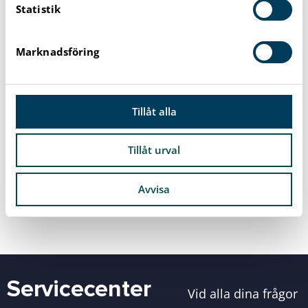
Statistik
k
e
s
Marknadsföring
v
a
l
Tillåt alla
Tillåt urval
Avvisa
Servicecenter
Vid alla dina frågor