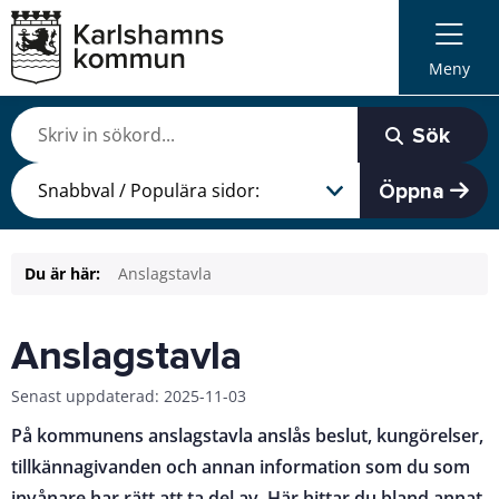
Meny
Sök
Öppna
Du är här:
Anslagstavla
Anslagstavla
Senast uppdaterad: 2025-11-03
På kommunens anslagstavla anslås beslut, kungörelser,
tillkännagivanden och annan information som du som
invånare har rätt att ta del av. Här hittar du bland annat