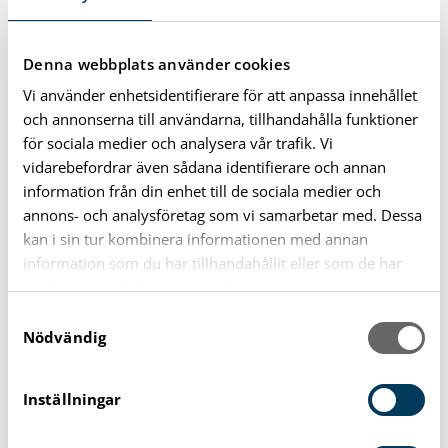
innehåll från andra tjänster. Få reda på hur du ändrar
dina cookie-inställningar här:
Denna webbplats använder cookies
Så hanterar vi cookies
Vi använder enhetsidentifierare för att anpassa innehållet
och annonserna till användarna, tillhandahålla funktioner
för sociala medier och analysera vår trafik. Vi
vidarebefordrar även sådana identifierare och annan
information från din enhet till de sociala medier och
annons- och analysföretag som vi samarbetar med. Dessa
kan i sin tur kombinera informationen med annan
information som du har tillhandahållit eller som de har
samlat in när du har använt deras tjänster.
S
Nödvändig
a
m
t
Inställningar
y
c