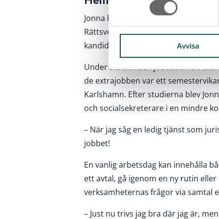
Hemlängtan blev för stor
t
Jonna har alltid haft ett intresse för
y
Rättsvetenskapliga programmet i Karl
c
kandidatexamen och sedan en magis
k
Avvisa
e
Under studietiden jobbade hon extra
s
de extrajobben var ett semestervi
v
a
Karlshamn. Efter studierna blev Jo
l
och socialsekreterare i en mindre ko
– När jag såg en ledig tjänst som jur
jobbet!
En vanlig arbetsdag kan innehålla b
ett avtal, gå igenom en ny rutin eller 
verksamheternas frågor via samtal el
– Just nu trivs jag bra där jag är, men