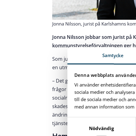
Jonna Nilsson, jurist på Karlshamns k
Jonna Nilsson jobbar som jurist på
kommunstyrelseförvaltningen ger ho
Samtycke
Som jurist är arbetsfältet brett. Det
en utmaning, men det är också det s
Denna webbplats använder
– Det gäller att kunna lite om väldigt 
Vi använder enhetsidentifiera
frågor inom till exempel offentlighet
sociala medier och analysera 
socialrätt, skoljuridik, upphandling, 
till de sociala medier och a
skadeståndsärenden, skriver fram yt
med annan information som du 
ändringar i reglementen och delegati
S
tjänstepersoner, berättar hon.
a
Nödvändig
m