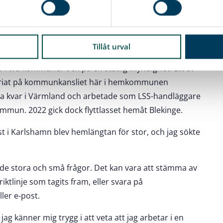
 juridik och den offentliga sektorn. Hon läste
stad med inriktning offentlig rätt; först en
ter.
Tillåt urval
 i två kommuner och på en statlig myndighet. Ett av
kariat på kommunkansliet här i hemkommunen
nna kvar i Värmland och arbetade som LSS-handläggare
mmun. 2022 gick dock flyttlasset hemåt Blekinge.
ist i Karlshamn blev hemlängtan för stor, och jag sökte
åde stora och små frågor. Det kan vara att stämma av
riktlinje som tagits fram, eller svara på
ler e-post.
 jag känner mig trygg i att veta att jag arbetar i en