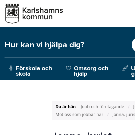
Hur kan vi hjälpa dig?
Förskola och
Omsorg och
U
skola
hjälp
g
Du är här:
Jobb och företagande
Möt oss som jobbar här
Jonna, juris