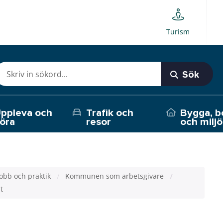
Turism
Sök
ppleva och
Trafik och
Bygga, b
öra
resor
och miljö
Jobb och praktik
Kommunen som arbetsgivare
t