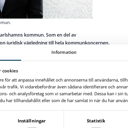
ommun.
 Karlshamns kommun. Som en del av
n juridisk vägledning till hela kommunkoncernen.
Information
 är stor variation på frågor och arbetsuppgifter. Det är
om är det roliga med jobbet.
 cookies
mycket. Jag ger juridisk vägledning i alla typer av
re för att anpassa innehållet och annonserna till användarna, till
 och sekretess, kommunalrätt, förvaltningsrätt,
vår trafik. Vi vidarebefordrar även sådana identifierare och anna
skadeståndsrätt och avtalsrätt. Jag fattar också beslut i
nnons- och analysföretag som vi samarbetar med. Dessa kan i sin 
tranden i överklagningsprocesser och skriver upp
har tillhandahållit eller som de har samlat in när du har använt
onsordningar efter förslag från både politiken och
Inställningar
Statistik