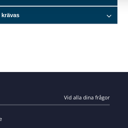
 krävas
Vid alla dina frågor
e