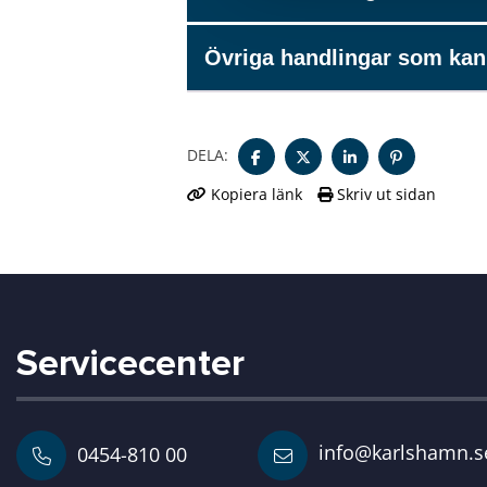
l
Övriga handlingar som kan
DELA:
Kopiera länk
Skriv ut sidan
Servicecenter
info@karlshamn.s
0454-810 00