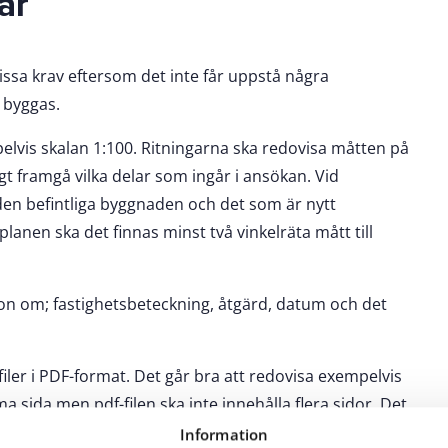
ar
ssa krav eftersom det inte får uppstå några
 byggas.
pelvis skalan 1:100. Ritningarna ska redovisa måtten på
gt framgå vilka delar som ingår i ansökan. Vid
den befintliga byggnaden och det som är nytt
planen ska det finnas minst två vinkelräta mått till
tion om; fastighetsbeteckning, åtgärd, datum och det
iler i PDF-format. Det går bra att redovisa exempelvis
 sida men pdf-filen ska inte innehålla flera sidor. Det
 den måste scannas in.
Information