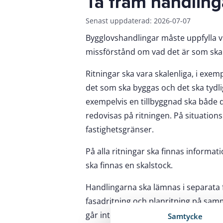
Ta fram handling
Senast uppdaterad: 2026-07-07
Bygglovshandlingar måste uppfylla vi
missförstånd om vad det är som ska
Ritningar ska vara skalenliga, i exem
det som ska byggas och det ska tydli
exempelvis en tillbyggnad ska både 
redovisas på ritningen. På situations
fastighetsgränser.
På alla ritningar ska finnas informa
ska finnas en skalstock.
Handlingarna ska lämnas i separata f
fasadritning och planritning på samma
går inte att fota av en ritning, utan
Samtycke