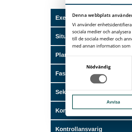
Denna webbplats använder
Exempelritningar
Vi använder enhetsidentifiera
sociala medier och analysera 
Situationsplan
till de sociala medier och a
med annan information som du 
Planritning
S
a
Nödvändig
Fasadritning
m
t
y
Sektionsritning
c
k
Avvisa
e
Kontrollplan
s
v
Kontrollansvarig
a