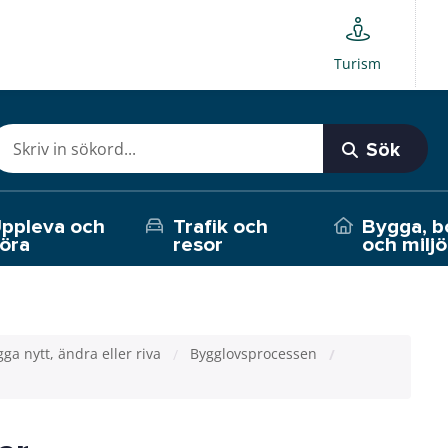
Turism
Sök
ppleva och
Trafik och
Bygga, b
öra
resor
och miljö
ga nytt, ändra eller riva
Bygglovsprocessen