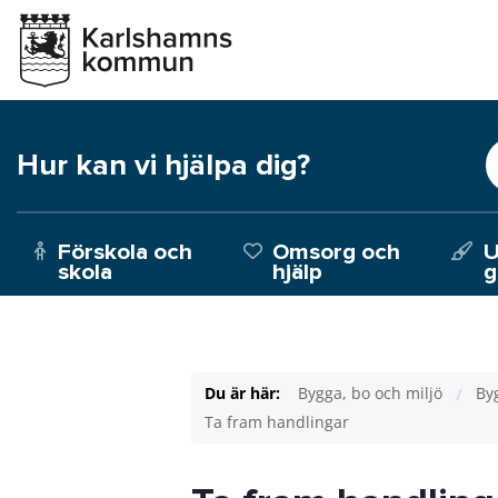
Hur kan vi hjälpa dig?
Förskola och
Omsorg och
U
skola
hjälp
g
Du är här:
Bygga, bo och miljö
Byg
Ta fram handlingar