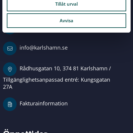
Servicecenter
Tillåt urval
Vid alla dina frågor
Avvisa
0454-810 00
info@karlshamn.se
Rådhusgatan 10, 374 81 Karlshamn /
Tillgänglighetsanpassad entré: Kungsgatan
27A
Fakturainformation