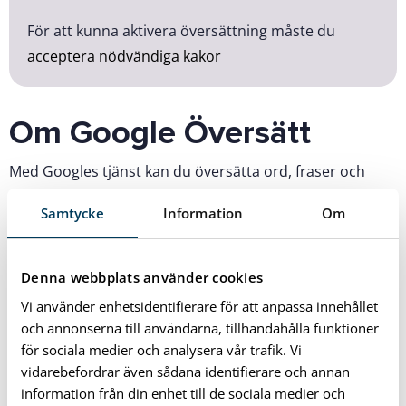
För att kunna aktivera översättning måste du
acceptera nödvändiga kakor
Om Google Översätt
Med Googles tjänst kan du översätta ord, fraser och
webbsidor mellan engelska och mer än 100 andra språk
Samtycke
Information
Om
direkt i webbläsaren. Översättningen görs av en maskin
och inte av en människa. Ibland kan detta innebära att
översättningen blir felaktig.
Denna webbplats använder cookies
Vi använder enhetsidentifierare för att anpassa innehållet
Google Translate har sina begränsningar främst för att
och annonserna till användarna, tillhandahålla funktioner
verktyget bara kan översätta ord för ord och inte
för sociala medier och analysera vår trafik. Vi
tillämpa grammatiska regler. Detta gör att du som
vidarebefordrar även sådana identifierare och annan
användare kan förstå helheten av innehållet på ett
information från din enhet till de sociala medier och