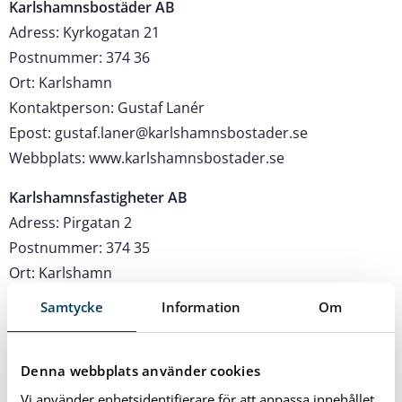
Karlshamnsbostäder AB
Adress: Kyrkogatan 21
Postnummer: 374 36
Ort: Karlshamn
Kontaktperson: Gustaf Lanér
Epost: gustaf.laner@karlshamnsbostader.se
Webbplats: www.karlshamnsbostader.se
Karlshamnsfastigheter AB
Adress: Pirgatan 2
Postnummer: 374 35
Ort: Karlshamn
Kontaktperson: Magnus Persson
Samtycke
Information
Om
Epost: magnus.persson@karlshamn.se
Webbplats: www.karlshamnsfastigheter.se
Denna webbplats använder cookies
Kjellssons Skogs- & Fastighetsförvaltning
Vi använder enhetsidentifierare för att anpassa innehållet