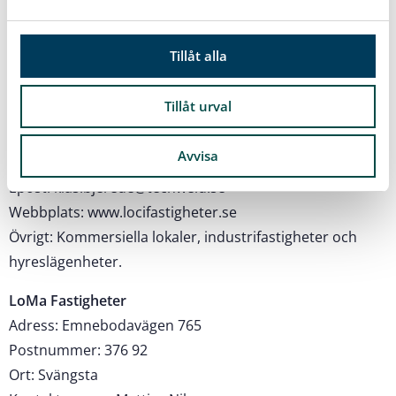
Webbplats: www.lindstromproperty.se
a
l
Loci Fastigheter AB
Tillåt alla
Adress: Pilvägen 6B
Postnummer: 374 34
Tillåt urval
Ort: Karlshamn
Kontaktperson: Klas Bjerede
Avvisa
Mobil: 0723-96 18 63
Epost: klas.bjerede@techweld.se
Webbplats: www.locifastigheter.se
Övrigt: Kommersiella lokaler, industrifastigheter och
hyreslägenheter.
LoMa Fastigheter
Adress: Emnebodavägen 765
Postnummer: 376 92
Ort: Svängsta