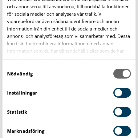
Adress: Christopher Schrödersgatan 16A
och annonserna till användarna, tillhandahålla funktioner
Postnummer: 374 36
för sociala medier och analysera vår trafik. Vi
Ort: Karlshamn
vidarebefordrar även sådana identifierare och annan
information från din enhet till de sociala medier och
Kontaktperson: Tomas Kjellsson
annons- och analysföretag som vi samarbetar med. Dessa
Telefon: 0454-188 44
kan i sin tur kombinera informationen med annan
Mobil: 0766-18 84 40
information som du har tillhandahållit eller som de har
Epost: tomas@kjellssonsforvaltning.se
samlat in när du har använt deras tjänster.
Webbplats: www.kjellssonsforvaltning.se
S
Nödvändig
a
Lindström Property AB
m
Adress: Boktryckargatan 1
t
Inställningar
Postnummer: 374 34
y
Ort: Karlshamn
c
Statistik
k
Kontaktperson: Philip Lindström
e
Mobil: 0734-33 10 39
s
Epost: info@lindstromproperty.se
Marknadsföring
v