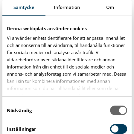
Ansökan om tilläggsbelopp grundskola
Samtycke
Information
Om
Ansökan om tilläggsbelopp gymnasieskola
Denna webbplats använder cookies
Mer information om tilläggsbelopp
Vi använder enhetsidentifierare för att anpassa innehållet
och annonserna till användarna, tillhandahålla funktioner
Handläggning av
för sociala medier och analysera vår trafik. Vi
vidarebefordrar även sådana identifierare och annan
ansökningar
information från din enhet till de sociala medier och
annons- och analysföretag som vi samarbetar med. Dessa
Utbildningsnämnden gör en individuell bedömning av
kan i sin tur kombinera informationen med annan
vad som framkommer i underlaget i varje enskild
information som du har tillhandahållit eller som de har
ansökan om tilläggsbelopp och fattar sedan beslut om
samlat in när du har använt deras tjänster.
ersättning som kommer att utbetalas till huvudmannen.
S
Nödvändig
a
Överklagan av beslut sker skriftligen till
m
utbildningsnämnden inom tre veckor från den dags
t
Inställningar
beslutet delgavs.
y