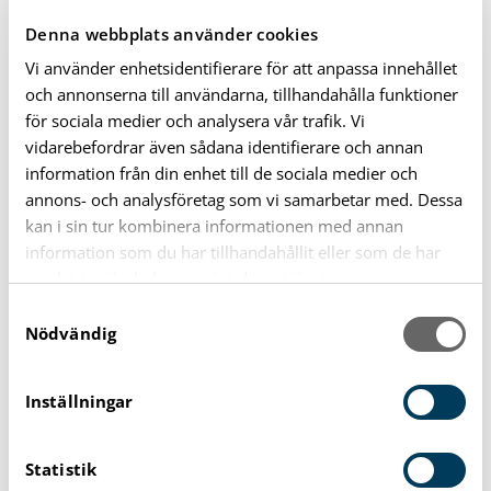
Områden skyddade enligt lag
Denna webbplats använder cookies
Riksintressen
Vi använder enhetsidentifierare för att anpassa innehållet
och annonserna till användarna, tillhandahålla funktioner
Miljö- och riskfaktorer
för sociala medier och analysera vår trafik. Vi
Kommunikationer och infrastruktur
vidarebefordrar även sådana identifierare och annan
Regionala frågor
information från din enhet till de sociala medier och
annons- och analysföretag som vi samarbetar med. Dessa
Karlshamn har många kvaliteter som gör kommunen
kan i sin tur kombinera informationen med annan
attraktiv för boende, företag och besökare:
information som du har tillhandahållit eller som de har
samlat in när du har använt deras tjänster.
Innerstad med levande handelstraditioner
S
Attraktivt boende nära hav och natur
Nödvändig
a
Rikt kulturliv
m
Levande landsbygd och vacker skärgård
t
Inställningar
y
Goda kommunikationer
c
Det finns med andra ord mycket att bygga vidare på
Statistik
k
när Karlshamn växer och utvecklas.