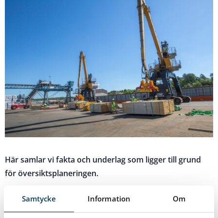
Här samlar vi fakta och underlag som ligger till grund
för översiktsplaneringen.
Materialet visar:
Samtycke
Information
Om
Allmänna planeringsförutsättningar