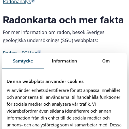
Radonanalys
Radonkarta och mer fakta
För mer information om radon, besök Sveriges
geologiska undersöknings (SGU) webbplats:
Radon – SGU.se
Samtycke
Information
Om
Sveriges geologiska undersökning har även en
radonkarta där du kan se hur markstrålningen ser ut på
Denna webbplats använder cookies
olika ställen i Sverige. Du hittar radonkartan via länken
nedan:
Vi använder enhetsidentifierare för att anpassa innehållet
och annonserna till användarna, tillhandahålla funktioner
Radonkarta – SGU.se
för sociala medier och analysera vår trafik. Vi
vidarebefordrar även sådana identifierare och annan
information från din enhet till de sociala medier och
Om du har förhöjda halter
annons- och analysföretag som vi samarbetar med. Dessa