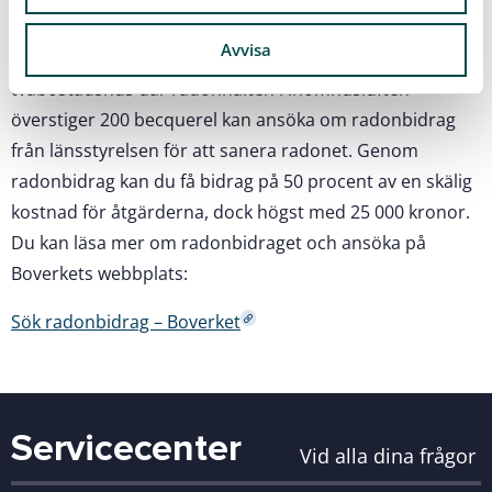
Bidrag för radonsanering
Avvisa
​Du som äger och bor permanent i ett en- eller
tvåbostadshus där radonhalten i inomhusluften
överstiger 200 becquerel kan ansöka om radonbidrag
från länsstyrelsen för att sanera radonet. Genom
radonbidrag kan du få bidrag på 50 procent av en skälig
kostnad för åtgärderna, dock högst med 25 000 kronor.
Du kan läsa mer om radonbidraget och ansöka på
Boverkets webbplats:
Sök radonbidrag – Boverket
Servicecenter
Vid alla dina frågor