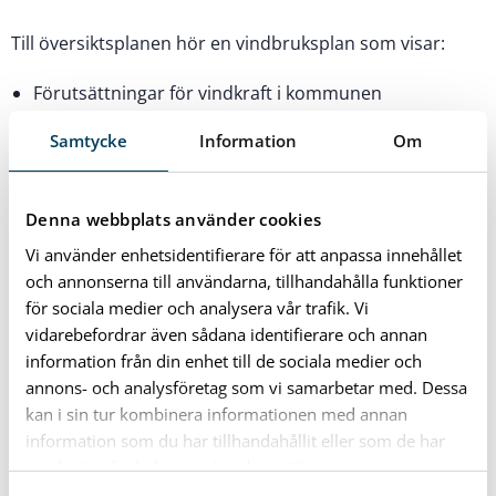
Till översiktsplanen hör en vindbruksplan som visar:
Förutsättningar för vindkraft i kommunen
Kommunens ställningstaganden kring vindkraftens
Samtycke
Information
Om
utbyggnad
Bedömning av planens konsekvenser och olika
Denna webbplats använder cookies
alternativ
Vi använder enhetsidentifierare för att anpassa innehållet
Karlshamn har förutsättningar för vindkraft.
och annonserna till användarna, tillhandahålla funktioner
Vindförhållandena är i genomsnitt tillräckliga för att
för sociala medier och analysera vår trafik. Vi
vidarebefordrar även sådana identifierare och annan
driva vindkraftverk över hela kommunen. Vindkraft är en
information från din enhet till de sociala medier och
viktig del i arbetet för att motverka klimatförändringar.
annons- och analysföretag som vi samarbetar med. Dessa
kan i sin tur kombinera informationen med annan
information som du har tillhandahållit eller som de har
Relaterade dokument
samlat in när du har använt deras tjänster.