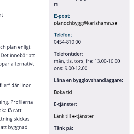
n
mt
E-post:
planochbygg@karlshamn.se
Telefon:
0454-810 00
ch plan enligt
Telefontider:
 Det innebär att
mån, tis, tors, fre: 13.00-16.00
par alternativt
ons: 9.00-12.00
Låna en bygglovshandläggare:
ler” där linor
Boka tid
ing. Profilerna
E-tjänster:
ka få rätt
Länk till e-tjänster
ttning skickas
tsatt byggnad
Tänk på: