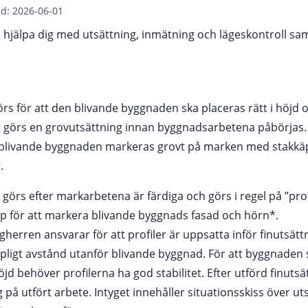
d: 2026-06-01
jälpa dig med utsättning, inmätning och lägeskontroll sa
rs för att den blivande byggnaden ska placeras rätt i höjd o
t görs en grovutsättning innan byggnadsarbetena påbörjas.
blivande byggnaden markeras grovt på marken med stakkäp
.
görs efter markarbetena är färdiga och görs i regel på ”profi
 för att markera blivande byggnads fasad och hörn*.
herren ansvarar för att profiler är uppsatta inför finutsättn
pligt avstånd utanför blivande byggnad. För att byggnaden s
jd behöver profilerna ha god stabilitet. Efter utförd finutsä
 på utfört arbete. Intyget innehåller situationsskiss över u