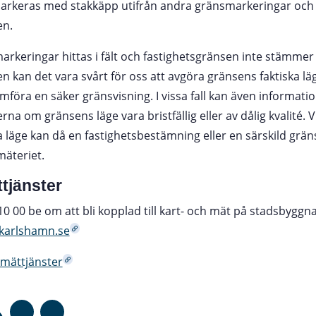
markeras med stakkäpp utifrån andra gränsmarkeringar och
en.
smarkeringar hittas i fält och fastighetsgränsen inte stämme
en kan det vara svårt för oss att avgöra gränsens faktiska 
mföra en säker gränsvisning. I vissa fall kan även informatio
rna om gränsens läge vara bristfällig eller av dålig kvalité. 
 läge kan då en fastighetsbestämning eller en särskild grä
mäteriet.
ttjänster
0 00 be om att bli kopplad till kart- och mät på stadsbygg
karlshamn.se
l mättjänster