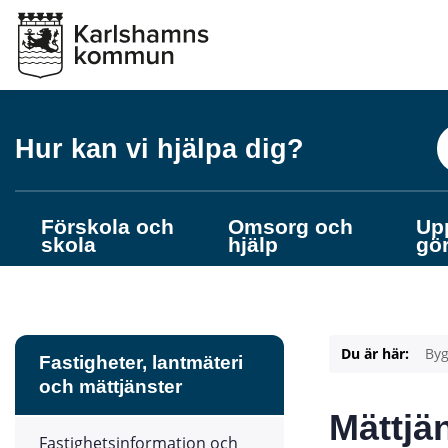
Hur kan vi hjälpa dig?
Förskola och
Omsorg och
Up
skola
hjälp
gö
Du är här:
Byg
Fastigheter, lantmäteri
och mättjänster
Mättjä
Fastighetsinformation och