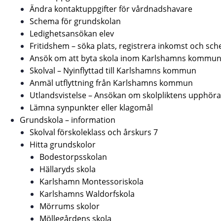
Ändra kontaktuppgifter för vårdnadshavare
Schema för grundskolan
Ledighetsansökan elev
Fritidshem – söka plats, registrera inkomst och sc
Ansök om att byta skola inom Karlshamns kommu
Skolval – Nyinflyttad till Karlshamns kommun
Anmäl utflyttning från Karlshamns kommun
Utlandsvistelse – Ansökan om skolpliktens upphör
Lämna synpunkter eller klagomål
Grundskola – information
Skolval förskoleklass och årskurs 7
Hitta grundskolor
Bodestorpsskolan
Hällaryds skola
Karlshamn Montessoriskola
Karlshamns Waldorfskola
Mörrums skolor
Möllegårdens skola