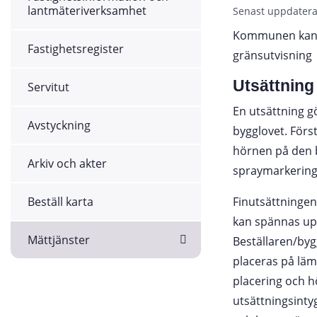
lantmäteriverksamhet
Senast uppdatera
Kommunen kan h
Fastighetsregister
gränsutvisning
Utsättning
Servitut
En utsättning gö
Avstyckning
bygglovet. Förs
hörnen på den 
Arkiv och akter
spraymarkering
Beställ karta
Finutsättningen 
kan spännas upp
Mättjänster
Beställaren/bygg
placeras på läm
placering och hö
utsättningsintyg