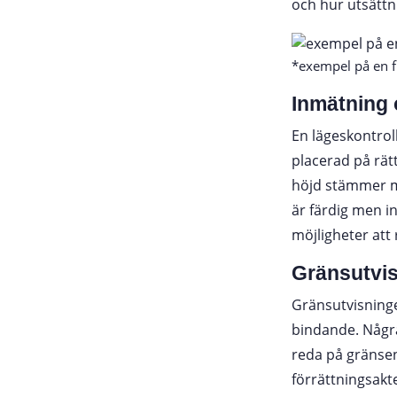
och hur utsättn
*exempel på en fi
Inmätning 
En lägeskontrol
placerad på rätt
höjd stämmer me
är färdig men in
möjligheter att r
Gränsutvi
Gränsutvisningen
bindande. Några
reda på gränsen
förrättningsakt