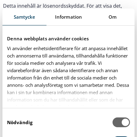
Detta innehåll är lösenordsskyddat. För att visa det,
ange lösenordet nedan.
Samtycke
Information
Om
Lösenord:
Denna webbplats använder cookies
Vi använder enhetsidentifierare för att anpassa innehållet
och annonserna till användarna, tillhandahålla funktioner
för sociala medier och analysera vår trafik. Vi
vidarebefordrar även sådana identifierare och annan
information från din enhet till de sociala medier och
annons- och analysföretag som vi samarbetar med. Dessa
Emma Borgström
kan i sin tur kombinera informationen med annan
information som du har tillhandahållit eller som de har
Telefon
samlat in när du har använt deras tjänster.
073-357 64 43
S
Nödvändig
a
E-post
m
emma.borgstrom@karlshamn.se