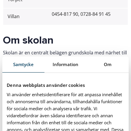
0454-817 90, 0728-84 91 45
Villan
Om skolan
Skolan är en centralt belägen grundskola med närhet till
stad, skog och strand.
Samtycke
Information
Om
Bodestorpsskolan är Karlshamns äldsta skola och stod
klar att motta sina första elever vid höstterminsstarten
Denna webbplats använder cookies
1909. Lokalerna är sedan några år tillbaka renoverade
Vi använder enhetsidentifierare för att anpassa innehållet
och väl anpassade för verksamhetens behov.
och annonserna till användarna, tillhandahålla funktioner
för sociala medier och analysera vår trafik. Vi
Skolan är en F-6 skola med fritidshem. På skolgården
vidarebefordrar även sådana identifierare och annan
ligger ”Villan” som inrymmer fritidshem för barn i
information från din enhet till de sociala medier och
årskurs 3-6.
annons- och analysföretag som vi samarbetar med. Dessa