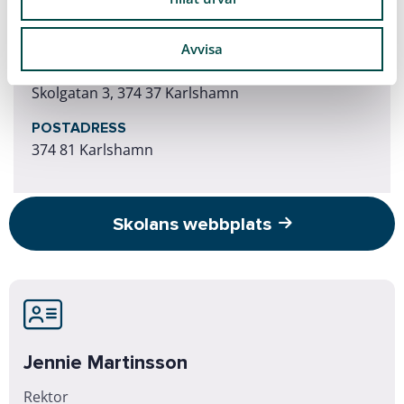
E-POST
bodestorpsskolan@utb.karlshamn.se
Avvisa
BESÖKS-/LEVERANSADRESS
Skolgatan 3, 374 37 Karlshamn
POSTADRESS
374 81 Karlshamn
Skolans webbplats
Jennie Martinsson
Rektor