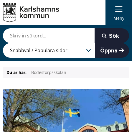
Meny
Sök
Öppna
Du är här:
Bodestorpsskolan