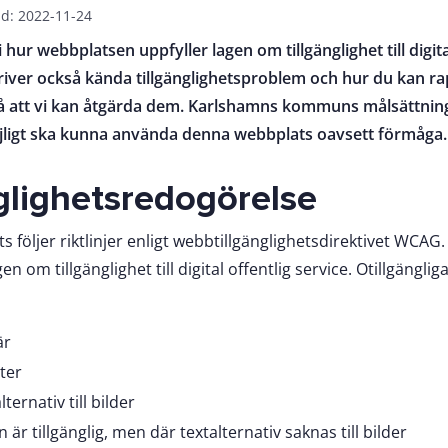
d: 2022-11-24
 hur webbplatsen uppfyller lagen om tillgänglighet till digita
kriver också kända tillgänglighetsproblem och hur du kan r
s så att vi kan åtgärda dem. Karlshamns kommuns målsättning
igt ska kunna använda denna webbplats oavsett förmåga
glighetsredogörelse
följer riktlinjer enligt webbtillgänglighetsdirektivet WCAG.
n om tillgänglighet till digital offentlig service. Otillgänglig
är
ter
lternativ till bilder
 är tillgänglig, men där textalternativ saknas till bilder