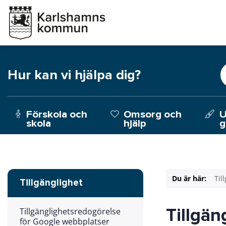
Hur kan vi hjälpa dig?
Förskola och
Omsorg och
U
skola
hjälp
g
Du är här:
Til
Tillgänglighet
Tillgän
Tillgänglighetsredogörelse
för Google webbplatser