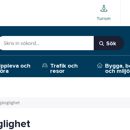
Turism
Sök
ppleva och
Trafik och
Bygga, b
öra
resor
och miljö
lgänglighet
glighet