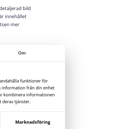
detaljerad bild
är innehållet
latsen mer
Om
 9 § lagen om
handahålla funktioner för
n information från din enhet
tur kombinera informationen
 deras tjänster.
ar av
Marknadsföring