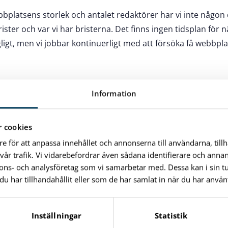
bplatsens storlek och antalet redaktörer har vi inte någon 
ster och var vi har bristerna. Det finns ingen tidsplan för n
ngligt, men vi jobbar kontinuerligt med att försöka få webbp
som inte omfattas av lagen
Information
 beskrivs här är inte fullt tillgängligt, men undantas enligt
l digital offentlig service.
 cookies
re för att anpassa innehållet och annonserna till användarna, till
ha olika grad av tillgänglighet
vår trafik. Vi vidarebefordrar även sådana identifierare och anna
kan sakna text och syntolkning
nnons- och analysföretag som vi samarbetar med. Dessa kan i sin 
rationer från andra system
har tillhandahållit eller som de har samlat in när du har använt
u göra om du inte kan använda del
Inställningar
Statistik
tsen?