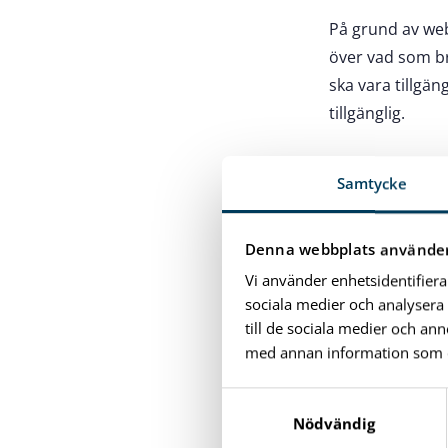
På grund av web
över vad som bri
ska vara tillgä
tillgänglig.
Innehåll 
Samtycke
Det innehåll som
tillgänglighet til
Denna webbplats använder
Vi använder enhetsidentifiera
pdf-filer kan 
sociala medier och analysera 
äldre filmer 
till de sociala medier och a
en del integ
med annan information som du 
S
Vad kan d
a
Nödvändig
webbpla
m