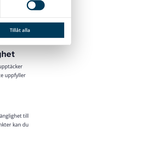
ss genom att
Tillåt alla
ghet
 upptäcker
e uppfyller
nglighet till
unkter kan du