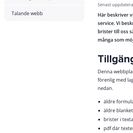
Senast uppdatera
Talande webb
Här beskriver vi
service. Vi bes
brister till os
många som möjl
Tillgän
Denna webbplats 
förenlig med lage
nedan.
äldre formul
äldre blanket
brister i texta
pdf där texten