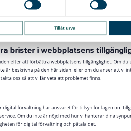
nnehåll från oss som inte är tillgängligt för dig, meddela o
t till kommunikation@karlshamn.se
Tillåt urval
rvicecenter 0454-810 00
a brister i webbplatsens tillgängli
tiden efter att förbättra webbplatsens tillgänglighet. Om du
 är beskrivna på den här sidan, eller om du anser att vi int
takta oss så att vi får veta att problemet finns.
digital förvaltning har ansvaret för tillsyn för lagen om tillgä
ig service. Om du inte är nöjd med hur vi hanterar dina synp
heten för digital förvaltning och påtala det.