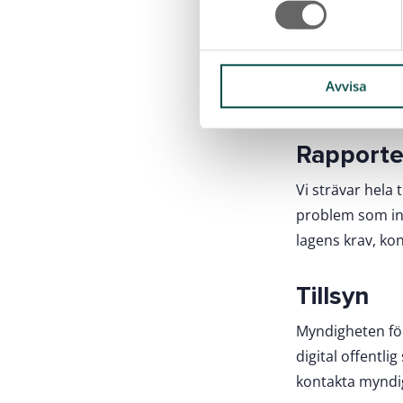
t
Om du behöver i
y
c
skicka e-pos
k
Avvisa
ringa vårt Se
e
s
Rapporter
v
a
Vi strävar hela 
l
problem som inte
lagens krav, kon
Tillsyn
Myndigheten för 
digital offentl
kontakta myndig