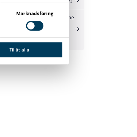
Medborgarlöfte 2024
(181K)
Marknadsföring
Samverkansöverenskomme
lse Mellan Karlshamns
kommun och
Polismyndigheten 2025
2027
(120K)
Tillåt alla