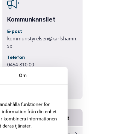
Kommunkansliet
E-post
kommunstyrelsen@karlshamn.
se
Telefon
0454-810 00
Om
Adress
Rådhusgatan 10
374 81 Karlshamn
handahålla funktioner för
n information från din enhet
Relaterade dokument
tur kombinera informationen
 deras tjänster.