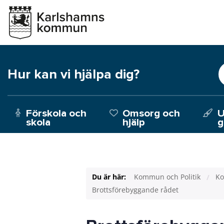
Hur kan vi hjälpa dig?
Förskola och
Omsorg och
U
skola
hjälp
g
Du är här:
Kommun och Politik
Ko
Brottsförebyggande rådet