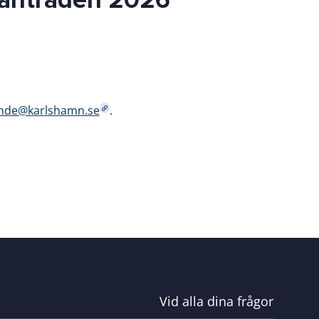
anträden 2026
ande@karlshamn.se
.
Vid alla dina frågor