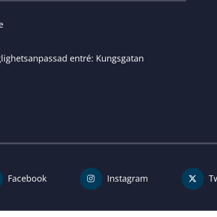
e
glighetsanpassad entré: Kungsgatan
Facebook
Instagram
Tw
För personal