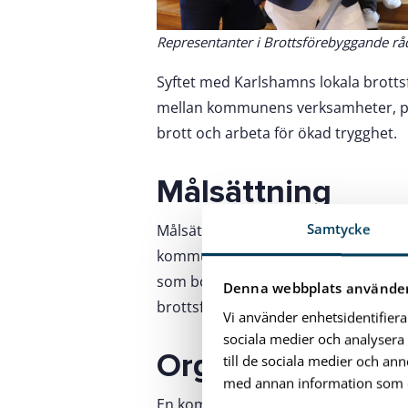
Representanter i Brottsförebyggande rå
Syftet med Karlshamns lokala brott
mellan kommunens verksamheter, poli
brott och arbeta för ökad trygghet.
Målsättning
Samtycke
Målsättningen är att verka för att m
kommun genom att ta fram fakta och
som bor, lever och verkar i kommune
Denna webbplats använder
brottsförebyggande arbetet. Dialog
Vi använder enhetsidentifiera
sociala medier och analysera 
Organisation
till de sociala medier och a
med annan information som du 
En kommunal styrgrupp, organisera