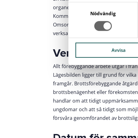
S
organet för brottsförebyggande fråg
a
Nödvändig
Kommunstyrelsen, Utbildningsnämnde
m
Omsorgs- och arbetsmarknadsnämnd
t
verksamheter samt polisen.
y
c
Verksamhet
k
Avvisa
e
s
Allt förebyggande arbete utgår i f
v
Lägesbilden ligger till grund för vil
a
framgår. Brottsförebyggande åtgärder
l
brottsbenägenhet eller förekomsten 
handlar om att tidigt uppmärksamma
ungdomar och att så tidigt som möjli
försvåra genomförandet av brottslig