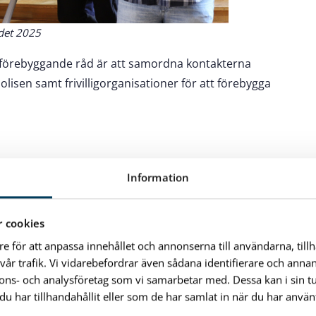
det 2025
sförebyggande råd är att samordna kontakterna
sen samt frivilligorganisationer för att förebygga
Information
inska brottsligheten och öka tryggheten i Karlshamns
 sprida kunskap om brottsförebyggande arbete. Alla
n har en möjlighet att påverka det
 cookies
 och samverkan är nyckelord i detta sammanhang.
re för att anpassa innehållet och annonserna till användarna, till
vår trafik. Vi vidarebefordrar även sådana identifierare och anna
nnons- och analysföretag som vi samarbetar med. Dessa kan i sin 
har tillhandahållit eller som de har samlat in när du har använt
d under kommunstyrelsen, är det samverkande