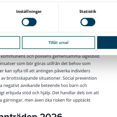
or. Styrgruppen består av representanter från
Inställningar
Statistik
n, Teknik-, digitaliserings- och jävsnämnden,
en och representanter från berörda kommunala
Tillåt urval
rån kommunens och polisens gemensamma lägesbild.
ka insatser som bör göras utifrån det behov som
 kan syfta till att antingen påverka individers
av brottsskapande situationer. Social prevention
 negativt avvikande beteende hos barn och
gt erbjuda stöd och hjälp. Det handlar dels om att
a gärningar, men även öka risken för upptäckt.