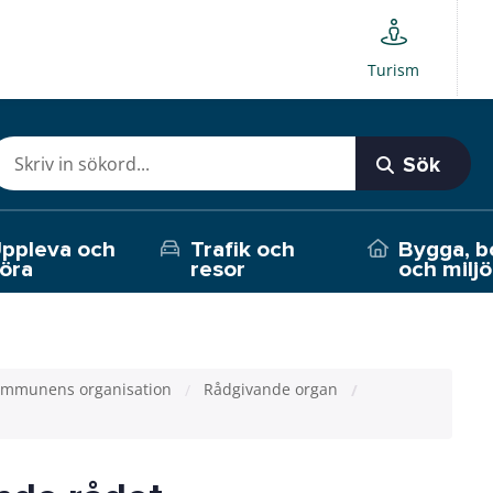
Turism
Sök
ppleva och
Trafik och
Bygga, b
öra
resor
och miljö
mmunens organisation
Rådgivande organ