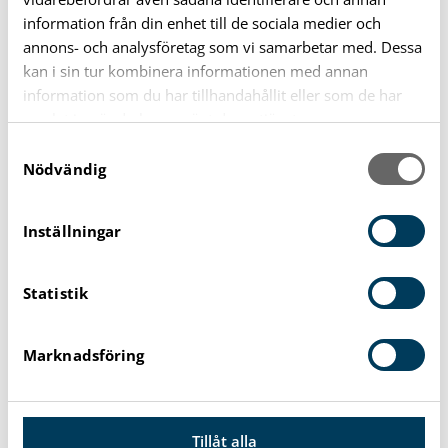
information från din enhet till de sociala medier och
Felanmälan eller lämna synpunkter
annons- och analysföretag som vi samarbetar med. Dessa
kan i sin tur kombinera informationen med annan
information som du har tillhandahållit eller som de har
Press och media
samlat in när du har använt deras tjänster.
S
Sök politiker
Nödvändig
a
m
t
Lämna ett Karlshamnsförslag
Inställningar
y
c
Skicka säker e-post
Statistik
k
e
s
Marknadsföring
v
a
DELA:
l
Tillåt alla