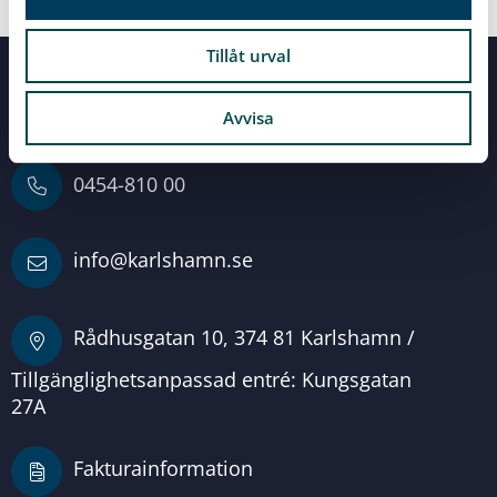
Kopiera länk
Skriv ut sidan
Tillåt urval
Servicecenter
Vid alla dina frågor
Avvisa
0454-810 00
info@karlshamn.se
Rådhusgatan 10, 374 81 Karlshamn /
Tillgänglighetsanpassad entré: Kungsgatan
27A
Fakturainformation