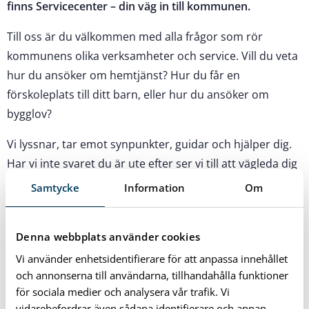
finns Servicecenter – din väg in till kommunen.
Till oss är du välkommen med alla frågor som rör
kommunens olika verksamheter och service. Vill du veta
hur du ansöker om hemtjänst? Hur du får en
förskoleplats till ditt barn, eller hur du ansöker om
bygglov?
Vi lyssnar, tar emot synpunkter, guidar och hjälper dig.
Har vi inte svaret du är ute efter ser vi till att vägleda dig
vidare tills du finner dina svar. Servicecenter ökar
Samtycke
Information
Om
tillgängligheten och kvaliteten på informationen och ger
likvärdig service till alla. Välkommen med dina frågor till
Denna webbplats använder cookies
oss!
Vi använder enhetsidentifierare för att anpassa innehållet
och annonserna till användarna, tillhandahålla funktioner
för sociala medier och analysera vår trafik. Vi
Kontakta Servicecenter
vidarebefordrar även sådana identifierare och annan