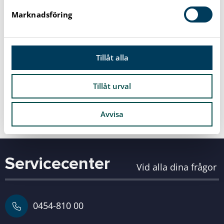
Skicka e-post
s
Marknadsföring
v
a
Adress
l
Strömmavägen 28
Tillåt alla
374 32 Karlshamn
Tillåt urval
Skolans webbplats
Avvisa
Servicecenter
Vid alla dina frågor
0454-810 00