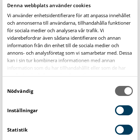
Denna webbplats använder cookies
italienska läkaren Maria Montessori (1870-1952). Hon
ägnade sig från början åt psykiskt och socialt
Vi använder enhetsidentifierare för att anpassa innehållet
och annonserna till användarna, tillhandahålla funktioner
handikappade barn. Hennes upptäckter och
för sociala medier och analysera vår trafik. Vi
behandlingsmetoder vann tidigt genklang världen över.
vidarebefordrar även sådana identifierare och annan
information från din enhet till de sociala medier och
Målet är att grundlägga en sund känsla för egenvärde
annons- och analysföretag som vi samarbetar med. Dessa
och självtillit redan hos små människor. Inom
kan i sin tur kombinera informationen med annan
Montessoripedagogiken anser man att det är viktigare
information som du har tillhandahållit eller som de har
för människan att hitta det bästa inom sig själv än att
samlat in när du har använt deras tjänster.
vara bäst jämfört med andra.
S
Nödvändig
a
m
t
Inställningar
Telefon
y
0454-38 38 36
c
Statistik
k
e
E-post