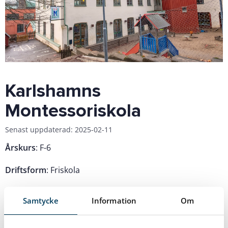
Karlshamns
Montessoriskola
Senast uppdaterad: 2025-02-11
Årskurs
: F-6
Driftsform
: Friskola
Om skolan
Samtycke
Information
Om
Montessoripedagogiken har sitt namn efter den