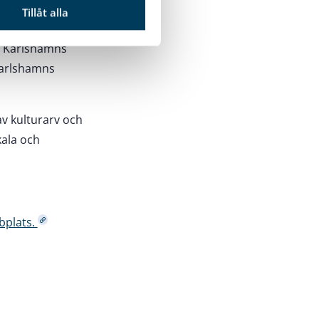
Tillåt alla
er Karlshamns
 Karlshamns
v kulturarv och
kala och
bplats.