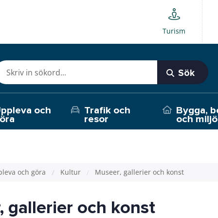
Turism
Sök
ppleva och
Trafik och
Bygga, b
öra
resor
och miljö
leva och göra
Kultur
Museer, gallerier och konst
 gallerier och konst