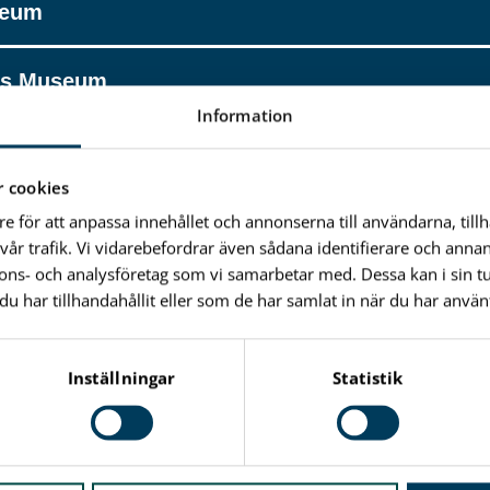
eum
ns Museum
Information
um Martinssonska Gården
 cookies
ens skolmuseum
re för att anpassa innehållet och annonserna till användarna, till
vår trafik. Vi vidarebefordrar även sådana identifierare och anna
nnons- och analysföretag som vi samarbetar med. Dessa kan i sin 
seum
har tillhandahållit eller som de har samlat in när du har använt
gska gården
Inställningar
Statistik
useet Karlshamn