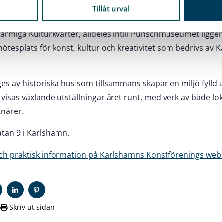
ll
Tillåt urval
armiga Kulturkvarter, alldeles intill Punschmuseumet ligg
mötesplats för konst, kultur och kreativitet som bedrivs av
 av historiska hus som tillsammans skapar en miljö fylld a
 visas växlande utställningar året runt, med verk av både lo
tnärer.
atan 9 i Karlshamn.
ch praktisk information på Karlshamns Konstförenings web
Skriv ut sidan