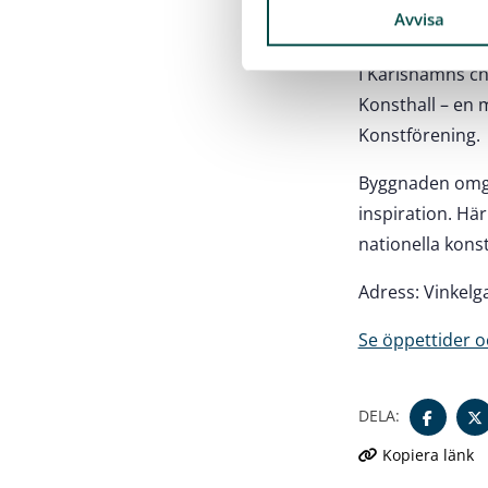
Konstha
k
Avvisa
e
s
I Karlshamns ch
v
Konsthall – en 
a
Konstförening.
l
Byggnaden omges
inspiration. Här
nationella kons
Adress: Vinkelg
Se öppettider o
DELA:
Kopiera länk