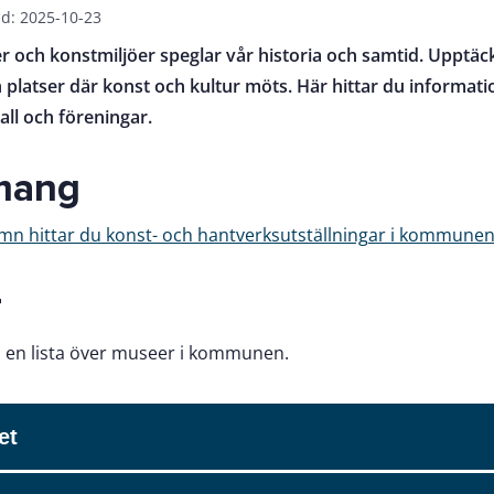
d: 2025-10-23
er och konstmiljöer speglar vår historia och samtid. Upptäck
latser där konst och kultur möts. Här hittar du informat
ll och föreningar.
mang
amn hittar du konst- och hantverksutställningar i kommunen
r
 en lista över museer i kommunen.
et