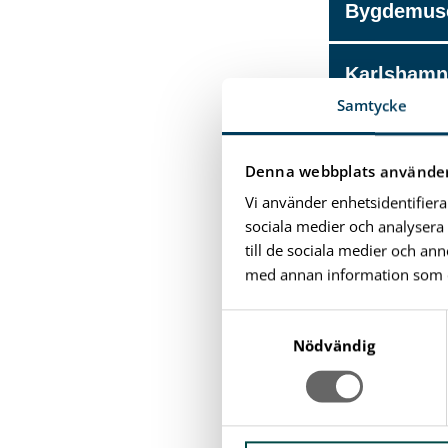
Bygdemus
Karlsham
Samtycke
Konstmuse
Denna webbplats använder
Möllegård
Vi använder enhetsidentifiera
sociala medier och analysera 
till de sociala medier och a
Punschmu
med annan information som du 
S
Skottsber
a
Nödvändig
m
Sjöfartsm
t
y
c