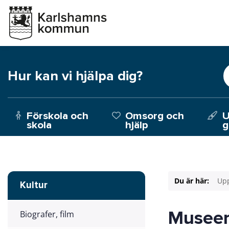
Hur kan vi hjälpa dig?
Förskola och
Omsorg och
U
skola
hjälp
g
Du är här:
Upp
Kultur
Museer,
Biografer, film