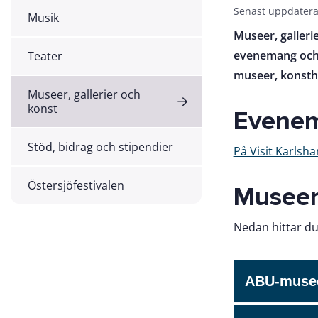
Senast uppdatera
Musik
Museer, galleri
evenemang och p
Teater
museer, konstha
Museer, gallerier och
konst
Evene
Stöd, bidrag och stipendier
På Visit Karlsh
Östersjöfestivalen
Musee
Nedan hittar du
ABU-muse