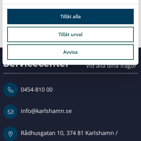
a
7. Styrdokument
l
Tillåt alla
8. Övrigt
Tillåt urval
Avvisa
Servicecenter
Vid alla dina frågor
0454-810 00
info@karlshamn.se
Rådhusgatan 10, 374 81 Karlshamn /