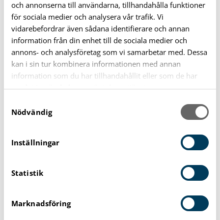
och annonserna till användarna, tillhandahålla funktioner
för sociala medier och analysera vår trafik. Vi
vidarebefordrar även sådana identifierare och annan
information från din enhet till de sociala medier och
Läs mer
annons- och analysföretag som vi samarbetar med. Dessa
kan i sin tur kombinera informationen med annan
1. Arbetsordningar
information som du har tillhandahållit eller som de har
samlat in när du har använt deras tjänster.
2. Reglementen och delegationsordningar
S
Nödvändig
a
3. Bolag, kommunalförbund, stiftelser o.d.
m
t
Inställningar
y
4. Lokala föreskrifter
c
Statistik
k
5. Avgifter och taxor
e
s
6. Bidrag, stipendier och donationsfonder
Marknadsföring
v