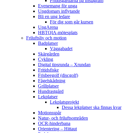
Fritidsgårdarna på Instagram
Evenemang för unga
Ungdomars inflytande
Bli en ung ledare
För dig som går kursen
UngArena
HBTQIA-mötesplats
Friluftsliv och motion
Badplatser
Väggabadet
Skärgården
Cykling
Digital tipsrunda – Xrundan
Fritidsfiske
Frisbeegolf (discgolf)
Fågelskådning
Grillplatser
Hundrastgård
Lekplatser
Lekplatsprojekt
Dessa lekplatser ska finnas kvar
Motionsspår
Natur- och friluftsområden
OCR-hinderbana
Orientering – Hittaut