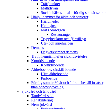
Träffpunkter
Måltidsvän
Socialt hälsosamtal – för dig som är senior
Hjälp i hemmet för äldre och seniorer
Hjälpmedel
Hemtjänst
Mat i omsorgen
Restauranger
Trygghetslarm och fjärrtillsyn
Ute- och innehjälpen
Demens
Dagverksamhet demens
Trygg hemgång efter sjukhusvistelse
Korttidsboende
Korttidsboende
Äldreboende, särskilt boende
Hitta äldreboende
Parboende
För dig som är 80 år och äldre – beställ insatser
utan behovsprövning
Sjukvård och tandvård
Tandvårdsstöd
Rehabilitering
Hemsjukvård
Patientnämnden