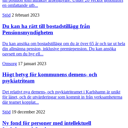
sin position som attraktiv arbetsgivare. Under 20 veckor genomförs
en omfattande utb...
Stöd
2 februari 2023
Du kan ha rätt till bostadstillägg från
Pensionsmyndigheten
Du kan ansöka om bostadstillägg om du är över 65 år och tar ut hela
din allmänna pension, inklusive premiepension. Du kan ansöka
oavsett om du hyr ell...
Omsorg
17 januari 2023
Högt betyg för kommunens demens- och
psykiatriteam
Det relativt nya demens- och psykiatriteamet i Karlshamn är unikt
för länet, och de utvärderingar som kommit in från verksamheterna
där teamet kopplat...
Stöd
19 december 2022
Ny fond för personer med intellektuell