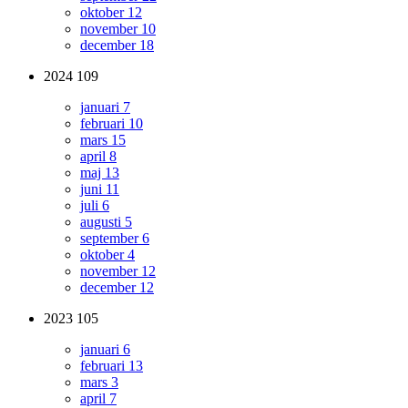
oktober
12
november
10
december
18
2024
109
januari
7
februari
10
mars
15
april
8
maj
13
juni
11
juli
6
augusti
5
september
6
oktober
4
november
12
december
12
2023
105
januari
6
februari
13
mars
3
april
7