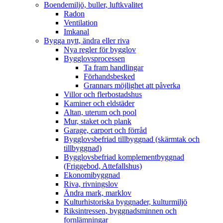
Boendemiljö, buller, luftkvalitet
Radon
Ventilation
Imkanal
Bygga nytt, ändra eller riva
Nya regler för bygglov
Bygglovsprocessen
Ta fram handlingar
Förhandsbesked
Grannars möjlighet att påverka
Villor och flerbostadshus
Kaminer och eldstäder
Altan, uterum och pool
Mur, staket och plank
Garage, carport och förråd
Bygglovsbefriad tillbyggnad (skärmtak och
tillbyggnad)
Bygglovsbefriad komplementbyggnad
(Friggebod, Attefallshus)
Ekonomibyggnad
Riva, rivningslov
Ändra mark, marklov
Kulturhistoriska byggnader, kulturmiljö
Riksintressen, byggnadsminnen och
fornlämningar