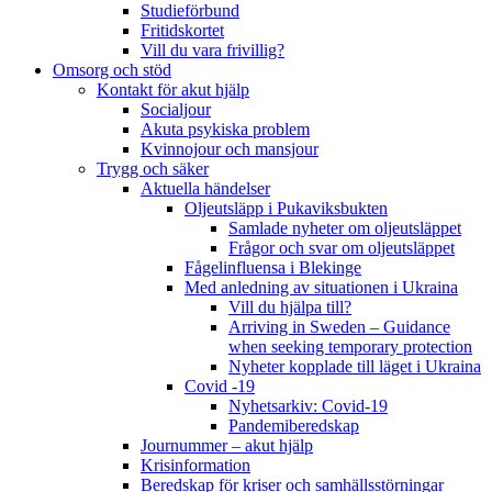
Studieförbund
Fritidskortet
Vill du vara frivillig?
Omsorg och stöd
Kontakt för akut hjälp
Socialjour
Akuta psykiska problem
Kvinnojour och mansjour
Trygg och säker
Aktuella händelser
Oljeutsläpp i Pukaviksbukten
Samlade nyheter om oljeutsläppet
Frågor och svar om oljeutsläppet
Fågelinfluensa i Blekinge
Med anledning av situationen i Ukraina
Vill du hjälpa till?
Arriving in Sweden – Guidance
when seeking temporary protection
Nyheter kopplade till läget i Ukraina
Covid -19
Nyhetsarkiv: Covid-19
Pandemiberedskap
Journummer – akut hjälp
Krisinformation
Beredskap för kriser och samhällsstörningar