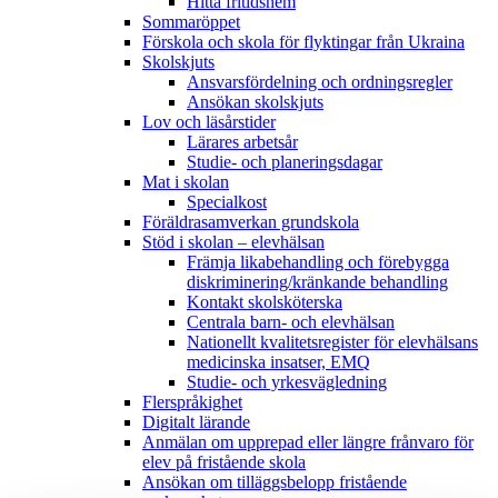
Hitta fritidshem
Sommaröppet
Förskola och skola för flyktingar från Ukraina
Skolskjuts
Ansvarsfördelning och ordningsregler
Ansökan skolskjuts
Lov och läsårstider
Lärares arbetsår
Studie- och planeringsdagar
Mat i skolan
Specialkost
Föräldrasamverkan grundskola
Stöd i skolan – elevhälsan
Främja likabehandling och förebygga
diskriminering/kränkande behandling
Kontakt skolsköterska
Centrala barn- och elevhälsan
Nationellt kvalitetsregister för elevhälsans
medicinska insatser, EMQ
Studie- och yrkesvägledning
Flerspråkighet
Digitalt lärande
Anmälan om upprepad eller längre frånvaro för
elev på fristående skola
Ansökan om tilläggsbelopp fristående