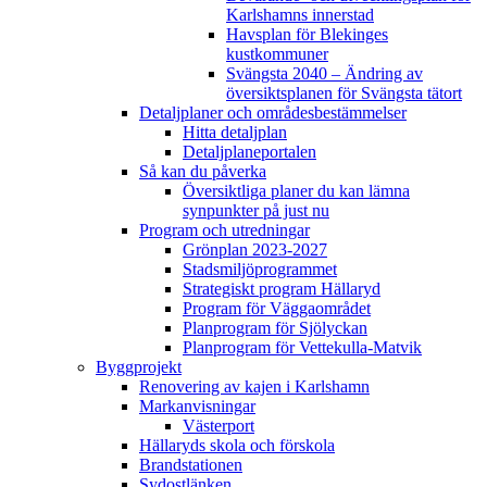
Karlshamns innerstad
Havsplan för Blekinges
kustkommuner
Svängsta 2040 – Ändring av
översiktsplanen för Svängsta tätort
Detaljplaner och områdesbestämmelser
Hitta detaljplan
Detaljplaneportalen
Så kan du påverka
Översiktliga planer du kan lämna
synpunkter på just nu
Program och utredningar
Grönplan 2023-2027
Stadsmiljöprogrammet
Strategiskt program Hällaryd
Program för Väggaområdet
Planprogram för Sjölyckan
Planprogram för Vettekulla-Matvik
Byggprojekt
Renovering av kajen i Karlshamn
Markanvisningar
Västerport
Hällaryds skola och förskola
Brandstationen
Sydostlänken