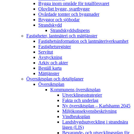
Bygga inom område för totalförsvaret
Olovligt bygge, svartbygge
Ovårdade tomter och byggnader
Bryggor och sjöbodar
Strandskydd
Strandskyddsdispens
Fastigheter, lantmäteri och mättjänster
Fastighetsinformation och lantmäteriverksamhet
Fastighetsregister
Servitut
Avstyckning
Arkiv och akter
Beställ karta
Mättjänster
Översiktsplan och detaljplaner
Översiktsplan
Kommunens översiktsplan
Utvecklingsstrategier
Fakta och underlag
Ny översiktsplan – Karlshamn 2045
Miljökonsekvensbeskrivning
Vindbruksplan
Landsbygdsutveckling i strandnära
lägen (LIS)
Bevarande- och utvecklingsplan för