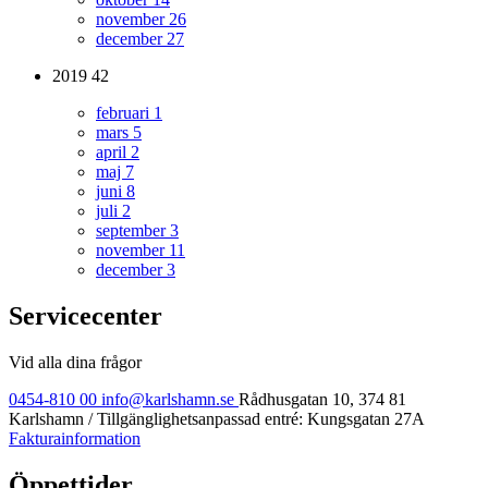
november
26
december
27
2019
42
februari
1
mars
5
april
2
maj
7
juni
8
juli
2
september
3
november
11
december
3
Servicecenter
Vid alla dina frågor
0454-810 00
info@karlshamn.se
Rådhusgatan 10, 374 81
Karlshamn / Tillgänglighetsanpassad entré: Kungsgatan 27A
Fakturainformation
Öppettider