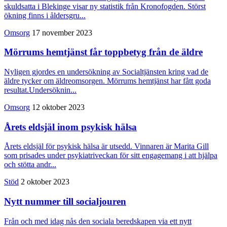
skuldsatta i Blekinge visar ny statistik från Kronofogden. Störst
ökning finns i åldersgru...
Omsorg
17 november 2023
Mörrums hemtjänst får toppbetyg från de äldre
Nyligen gjordes en undersökning av Socialtjänsten kring vad de
äldre tycker om äldreomsorgen. Mörrums hemtjänst har fått goda
resultat.Undersöknin...
Omsorg
12 oktober 2023
Årets eldsjäl inom psykisk hälsa
Årets eldsjäl för psykisk hälsa är utsedd. Vinnaren är Marita Gill
som prisades under psykiatriveckan för sitt engagemang i att hjälpa
och stötta andr...
Stöd
2 oktober 2023
Nytt nummer till socialjouren
Från och med idag nås den sociala beredskapen via ett nytt