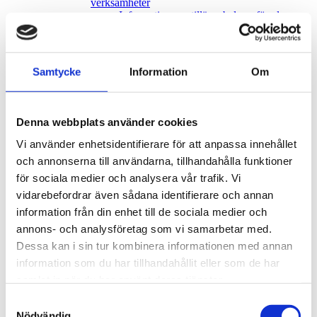
verksamheter
Information om tilläggsbelopp för elever
med omfattande behov av särskilt stöd
Förskola
Det här gäller i förskolan
Förskola och skola för flyktingar från
Samtycke
Information
Om
Ukraina
Hitta förskolor
Tummetotts webbplats
Ansök om plats i förskolan
Denna webbplats använder cookies
Dygnet runt
Schema Dygnet runt
Vi använder enhetsidentifierare för att anpassa innehållet
Ansökan Dygnet runt
och annonserna till användarna, tillhandahålla funktioner
Sommaröppet
för sociala medier och analysera vår trafik. Vi
Stöd i förskolan
Främja likabehandling och förebygga
vidarebefordrar även sådana identifierare och annan
diskriminering/kränkande behandling
information från din enhet till de sociala medier och
Centrala barn- och elevhälsan
annons- och analysföretag som vi samarbetar med.
Utvecklingssamtal, föräldramöten,
föräldrasamverkan
Dessa kan i sin tur kombinera informationen med annan
Mat i förskolan
information som du har tillhandahållit eller som de har
Avgifter för barnomsorg (förskola och fritids)
samlat in när du har använt deras tjänster.
Registrera eller ändra inkomstuppgifter
Start av enskild förskola/fritidshem eller enskild
Samtyckesval
pedagogisk omsorg
Nödvändig