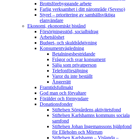
Brottsförebyggande arbete
Farlig verksamhet i ditt närområde (Seveso)
Styrel – prioritering av samhällsviktiga
elanvändare
Ekonomi, ekonomiskt bistånd
Försörjningsstöd, socialbidrag
Arbetslöshet
Budget- och skuldrådgivning
Konsumentvägledning
Betalningsbestridande
Frågor och svar konsument
Sälja som privatperson
Telefonförsäljning
Varor du inte beställt
Ångerrätt
Framtidsfullmakt
God man och förvaltare
Förälder och förmyndare
Donationsfonder
Stiftelsen Sörgårdens aktivitetsfond
Stiftelsen Karlshamns kommuns sociala
samfond
Stiftelsen Johan Ingemanssons hjälpfond
för Elleholm och Mörrum
Stiftelsen Karlshamn – Vislanda –