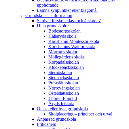
upphörande
Lämna synpunkter eller klagomål
Grundskola – information
Skolval förskoleklass och årskurs 7
Hitta grundskolor
Bodestorpsskolan
Hällaryds skola
Karlshamn Montessoriskola
Karlshamns Waldorfskola
Mörrums skolor
Möllegårdens skola
Korpadalsskolan
Klockebacksskolan
Sternöskolan
Stenbackaskolan
Prästslättsskolan
Norrevångskolan
Österslättsskolan
Thoren Framtid
Åryds friskola
Önska eller byta grundskola
Skolplacering – principer och urval
Anpassad grundskola
Fritidshem