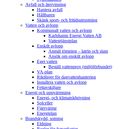
Avfall och återvinning
Hantera avfall
Hållbaren
Skänk sport- och fritidsutrustning
Vatten och avlopp
Kommunalt vatten och avlopp
Karlshamn Energi Vatten AB
Vattentjänstplan
Enskilt avlopp
Anmäl tömning – latrin och slam
Ansök om enskilt avlopp
Eget vatten
Beställ vattenprov (miljöförbundet)
VA-plan
Riktlinjer för dagvattenhantering
Installera vatten och avlopp
Fettavskiljare
Energi och uppvärmning
Energi- och klimatrådgivning
Solceller
Fjärrvärme
Energiplan
Brandskydd, sotning
Eldning
Regler för fyrverkerier