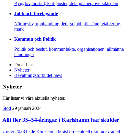
Bygglov, bostad, karttjänster, detaljplaner, översiktsplan
Jobb och företagande
Näringsliv, upphandling, lediga jobb, tillstånd, etablering,
mark
Kommun och Politik
Politik och beslut, kommunfakta, organisationen, allmänna
handlingar
Du är här:
Nyheter
Bevattningsförbudet hävs
Nyheter
Här listar vi våra aktuella nyheter.
Stöd
29 januari 2024
Allt fler 35–54-åringar i Karlshamn har skulder
Under 2023 hade Karlshamn högst procentuell ökning av antal