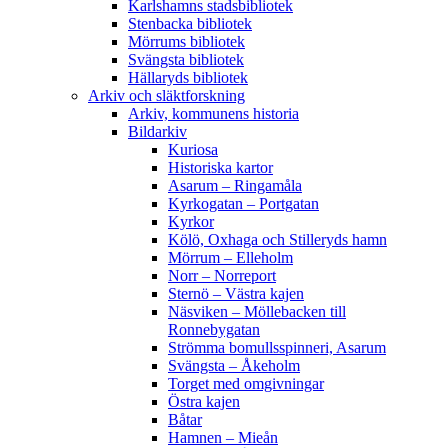
Karlshamns stadsbibliotek
Stenbacka bibliotek
Mörrums bibliotek
Svängsta bibliotek
Hällaryds bibliotek
Arkiv och släktforskning
Arkiv, kommunens historia
Bildarkiv
Kuriosa
Historiska kartor
Asarum – Ringamåla
Kyrkogatan – Portgatan
Kyrkor
Kölö, Oxhaga och Stilleryds hamn
Mörrum – Elleholm
Norr – Norreport
Sternö – Västra kajen
Näsviken – Möllebacken till
Ronnebygatan
Strömma bomullsspinneri, Asarum
Svängsta – Åkeholm
Torget med omgivningar
Östra kajen
Båtar
Hamnen – Mieån