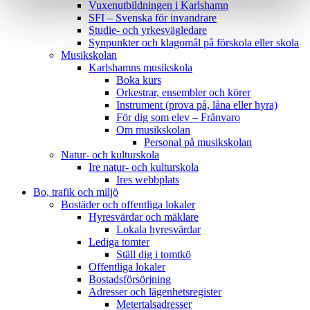
Vuxenutbildningen i Karlshamn
SFI – Svenska för invandrare
Studie- och yrkesvägledare
Synpunkter och klagomål på förskola eller skola
Musikskolan
Karlshamns musikskola
Boka kurs
Orkestrar, ensembler och körer
Instrument (prova på, låna eller hyra)
För dig som elev – Frånvaro
Om musikskolan
Personal på musikskolan
Natur- och kulturskola
Ire natur- och kulturskola
Ires webbplats
Bo, trafik och miljö
Bostäder och offentliga lokaler
Hyresvärdar och mäklare
Lokala hyresvärdar
Lediga tomter
Ställ dig i tomtkö
Offentliga lokaler
Bostadsförsörjning
Adresser och lägenhetsregister
Metertalsadresser