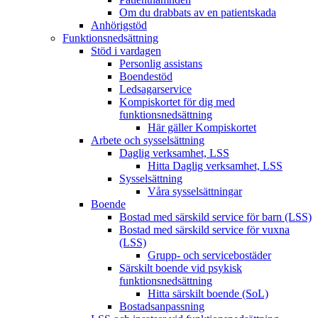
Om du drabbats av en patientskada
Anhörigstöd
Funktionsnedsättning
Stöd i vardagen
Personlig assistans
Boendestöd
Ledsagarservice
Kompiskortet för dig med
funktionsnedsättning
Här gäller Kompiskortet
Arbete och sysselsättning
Daglig verksamhet, LSS
Hitta Daglig verksamhet, LSS
Sysselsättning
Våra sysselsättningar
Boende
Bostad med särskild service för barn (LSS)
Bostad med särskild service för vuxna
(LSS)
Grupp- och servicebostäder
Särskilt boende vid psykisk
funktionsnedsättning
Hitta särskilt boende (SoL)
Bostadsanpassning