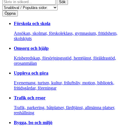
Sök
Öppna
Förskola och skola
Ansökan, skolmat, förskoleklass, gymnasium, fritidshem,
skolskjuts
Omsorg och hjälp
Krisberedskap, försörjningsstöd, hemtjänst, föräldrastöd,
orosanmälan
Uppleva och göra
Evenemang, turism, kultur, friluftsliv, motion, bibliotek,
fritidsgårdar, föreningar
Trafik och resor
Trafik, parkering, båtplatser, färdtjänst, allmänna platser,
renhållning
Bygga, bo och miljö