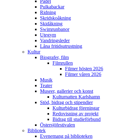
Padel
Pulkabackar
Ridning
Skridskoåkning
Skidåkning
Swimrunbanor
Utegym
Vandringsleder
Låna fritidsutrustning
Kultur
Biografer, film
Filmrullen
Filmer hösten 2026
Filmer våren 2026
Musik
Teater
Museer, gallerier och konst
Kulturnatten Karlshamn
Stöd, bidrag och stipendier
Kulturbidrag föreningar
Redovisning av projekt
Bidrag till studieförbund
Östersjöfestivalen
Bibliotek
Evenemang på biblioteken