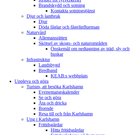
Brandskydd och sotning
Kontakta sotningstjänst
Djur och lantbruk
Djur
Döda fåglar och fågelinfluensan
Naturvård
Allemansrätten
Skötsel av skogs- och naturområden
Önskemål om nedtagning av träd, sly och
buskar
Infrastruktur
Landsbygd
Bredband
KEAB:s webbplats
Uppleva och göra
Turism, att besöka Karlshamn
Evenemangskalender
Se och göra
Äta och dricka
Boende
Resa till och från Karlshamn
Ung i Karlshamn
Fritidsgårdar
Hitta fritidsgårdar