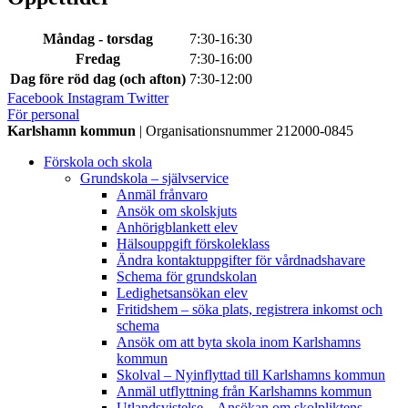
Måndag - torsdag
7:30-16:30
Fredag
7:30-16:00
Dag före röd dag (och afton)
7:30-12:00
Facebook
Instagram
Twitter
För personal
Karlshamn kommun
| Organisationsnummer 212000-0845
Förskola och skola
Grundskola – självservice
Anmäl frånvaro
Ansök om skolskjuts
Anhörigblankett elev
Hälsouppgift förskoleklass
Ändra kontaktuppgifter för vårdnadshavare
Schema för grundskolan
Ledighetsansökan elev
Fritidshem – söka plats, registrera inkomst och
schema
Ansök om att byta skola inom Karlshamns
kommun
Skolval – Nyinflyttad till Karlshamns kommun
Anmäl utflyttning från Karlshamns kommun
Utlandsvistelse – Ansökan om skolpliktens