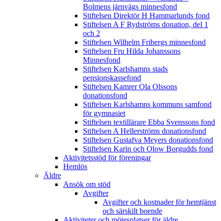
Bolmens järnvägs minnesfond
Stiftelsen Direktör H Hammarlunds fond
Stiftelsen A F Rydströms donation, del 1
och 2
Stiftelsen Wilhelm Fribergs minnesfond
Stiftelsen Fru Hilda Johanssons
Minnesfond
Stiftelsen Karlshamns stads
pensionskassefond
Stiftelsen Kamrer Ola Olssons
donationsfond
Stiftelsen Karlshamns kommuns samfond
för gymnasiet
Stiftelsen textillärare Ebba Svenssons fond
Stiftelsen A Hellerströms donationsfond
Stiftelsen Gustafva Meyers donationsfond
Stiftelsen Karin och Olow Borgudds fond
Aktivitetsstöd för föreningar
Hemlös
Äldre
Ansök om stöd
Avgifter
Avgifter och kostnader för hemtjänst
och särskilt boende
Aktiviteter och mötesplatser för äldre