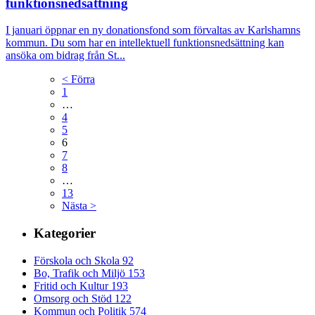
funktionsnedsättning
I januari öppnar en ny donationsfond som förvaltas av Karlshamns
kommun. Du som har en intellektuell funktionsnedsättning kan
ansöka om bidrag från St...
< Förra
1
…
4
5
6
7
8
…
13
Nästa >
Kategorier
Förskola och Skola
92
Bo, Trafik och Miljö
153
Fritid och Kultur
193
Omsorg och Stöd
122
Kommun och Politik
574