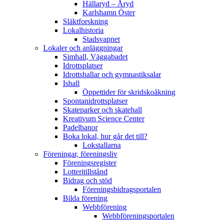
Hällaryd – Åryd
Karlshamn Öster
Släktforskning
Lokalhistoria
Stadsvapnet
Lokaler och anläggningar
Simhall, Väggabadet
Idrottsplatser
Idrottshallar och gymnastiksalar
Ishall
Öppettider för skridskoåkning
Spontanidrottsplatser
Skateparker och skatehall
Kreativum Science Center
Padelbanor
Boka lokal, hur går det till?
Lokstallarna
Föreningar, föreningsliv
Föreningsregister
Lotteritillstånd
Bidrag och stöd
Föreningsbidragsportalen
Bilda förening
Webbförening
Webbföreningsportalen