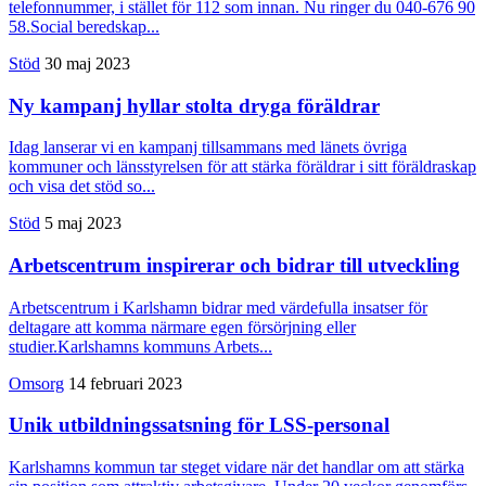
telefonnummer, i stället för 112 som innan. Nu ringer du 040-676 90
58.Social beredskap...
Stöd
30 maj 2023
Ny kampanj hyllar stolta dryga föräldrar
Idag lanserar vi en kampanj tillsammans med länets övriga
kommuner och länsstyrelsen för att stärka föräldrar i sitt föräldraskap
och visa det stöd so...
Stöd
5 maj 2023
Arbetscentrum inspirerar och bidrar till utveckling
Arbetscentrum i Karlshamn bidrar med värdefulla insatser för
deltagare att komma närmare egen försörjning eller
studier.Karlshamns kommuns Arbets...
Omsorg
14 februari 2023
Unik utbildningssatsning för LSS-personal
Karlshamns kommun tar steget vidare när det handlar om att stärka