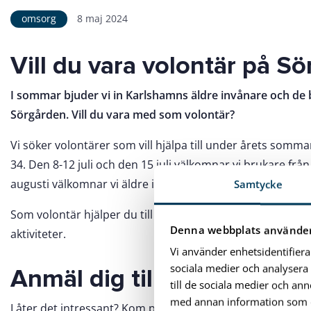
omsorg
8 maj 2024
Vill du vara volontär på S
I sommar bjuder vi in Karlshamns äldre invånare och de 
Sörgården. Vill du vara med som volontär?
Vi söker volontärer som vill hjälpa till under årets somm
34. Den 8-12 juli och den 15 juli välkomnar vi brukare fr
augusti välkomnar vi äldre invånare i kommunen.
Samtycke
Som volontär hjälper du till med att duka och servera fika 
Denna webbplats använder
aktiviteter.
Vi använder enhetsidentifiera
sociala medier och analysera 
Anmäl dig till informations
till de sociala medier och a
med annan information som du 
Låter det intressant? Kom på vår informationsträff för vol