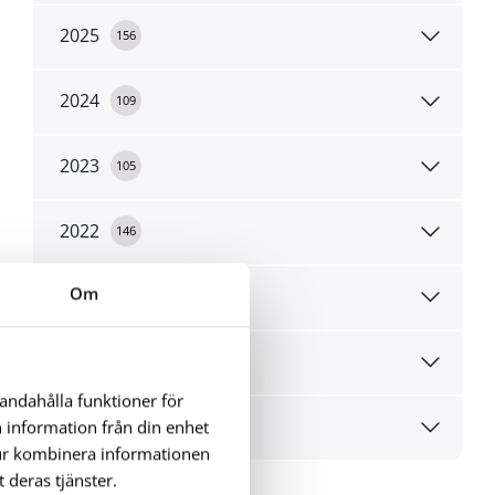
2025
156
2024
109
2023
105
2022
146
Om
2021
184
2020
275
handahålla funktioner för
2019
n information från din enhet
42
tur kombinera informationen
 deras tjänster.