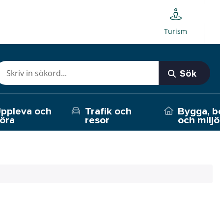
Turism
Sök
ppleva och
Trafik och
Bygga, b
öra
resor
och miljö