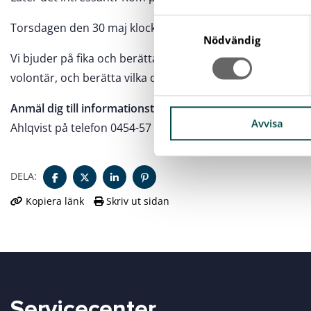
S
Torsdagen den 30 maj klockan 17.00 på Mötesplats Karls
a
Nödvändig
m
Vi bjuder på fika och berättar mer om årets sommarviste
t
volontär, och berätta vilka dagar du kan vara på plats på S
y
c
Anmäl dig till informationsträffen senast den 22 maj
till 
k
Avvisa
Ahlqvist på telefon 0454-57 46 19.
e
s
v
DELA:
a
Kopiera länk
Skriv ut sidan
l
Servicecenter