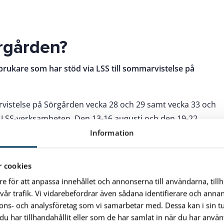
örgården?
brukare som har stöd via LSS till sommarvistelse på
arvistelse på Sörgården vecka 28 och 29 samt vecka 33 och
ån LSS-verksamheten. Den 13-16 augusti och den 19-22
Information
och lunch. Du är också ett sällskap och hjälper till vid
 cookies
re för att anpassa innehållet och annonserna till användarna, till
vår trafik. Vi vidarebefordrar även sådana identifierare och anna
träff
nnons- och analysföretag som vi samarbetar med. Dessa kan i sin 
har tillhandahållit eller som de har samlat in när du har använt
ontärer för att få veta mer: