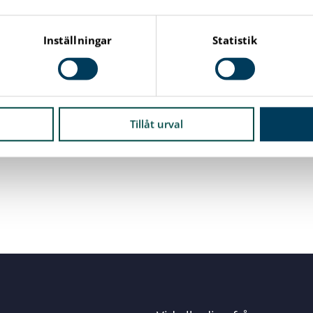
hamn, Regeringsgatan 46.
Inställningar
Statistik
lse. Under träffen kan du anmäla ditt intresse som
örgården, och vad du då helst skulle vilja hjälpa till med.
Marita Gill på telefon 0733-74 51 03 eller till Elisabeth
Tillåt urval