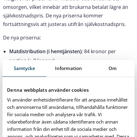
omsorgen, vilket innebär att brukarna betalat lägre än
självkostnadspris. De nya priserna kommer
fortsättningsvis att justeras utifrån självkostnadspris.
De nya priserna:
Matdistribution (i hemtjänsten)
: 84 kronor per
portion (+ 9 kronor).
Samtycke
Information
Om
För 84 kronor får man en nylagad portion och dessert
levererad via hemtjänstens personal.
Heldygnskost (på boende)
: 178 kronor per dygn (+ 32
Denna webbplats använder cookies
kronor).
Vi använder enhetsidentifierare för att anpassa innehållet
För 178 kronor får man allt man behöver i matväg
och annonserna till användarna, tillhandahålla funktioner
för sociala medier och analysera vår trafik. Vi
under dagen: frukost, mellanmål och två måltider.
vidarebefordrar även sådana identifierare och annan
Lunch på restaurang i omsorgen
: 74 kronor per
information från din enhet till de sociala medier och
portion för pensionär eller omsorgstagare (+14
annons- och analysföretag som vi samarbetar med. Dessa