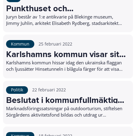
Punkthuset och
Torgpaviljongen är finalister till
Juryn består av 1:e antikvarie på Blekinge museum,
Jimmy Juhlin, arkitekt Elisabeth Rydberg, stadsarkitekt
stadsbyggnadspriset
Emina Kovacic och bygglovarkitekt Matilda N...
Kommun
25 februari 2022
Karlshamns kommun visar sitt
stöd för det ukrainska folket
Karlshamns kommun hissar idag den ukrainska flaggan
och ljussätter Hinsetunneln i blågula färger för att visa
solidaritet med landets invånare.? D...
Politik
22 februari 2022
Beslutat i kommunfullmäktige
21 februari
Marknadsföringssatsningar på outdoorturism, stiftelsen
Sörgårdens aktivitetsfond bildas och utdrag ur
belastningsregistret införs vid anställning inom...
Kommun
18 februari 2022