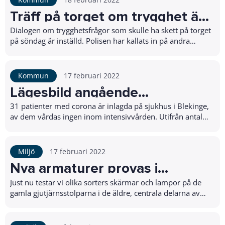
Träff på torget om trygghet är
inställd
Dialogen om trygghetsfrågor som skulle ha skett på torget
på söndag är inställd. Polisen har kallats in på andra
uppdrag. Vi återkommer med ett nytt d...
Kommun
17 februari 2022
Lägesbild angående
coronapandemin den 17
31 patienter med corona är inlagda på sjukhus i Blekinge,
av dem vårdas ingen inom intensivvården. Utifrån antalet
februari
smittade inom sjukvården samt frånv...
Miljö
17 februari 2022
Nya armaturer provas i
centrala Karlshamn
Just nu testar vi olika sorters skärmar och lampor på de
gamla gjutjärnsstolparna i de äldre, centrala delarna av
Karlshamn. Det är en del av de senas...