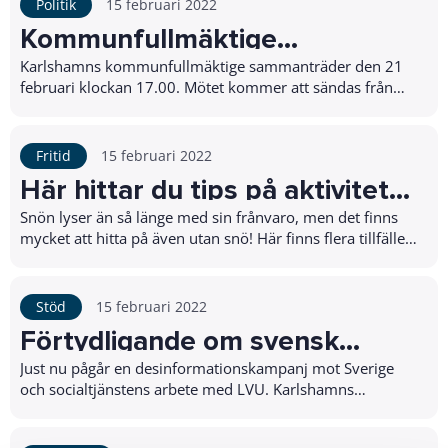
Politik
15 februari 2022
Kommunfullmäktige
sammanträder 21 februari
Karlshamns kommunfullmäktige sammanträder den 21
februari klockan 17.00. Mötet kommer att sändas från
Rådhuset i Karlshamn och ledamöter och ersättare...
Fritid
15 februari 2022
Här hittar du tips på aktiviteter
inför sportlovet!
Snön lyser än så länge med sin frånvaro, men det finns
mycket att hitta på även utan snö! Här finns flera tillfällen
att prova på olika sporter, och e...
Stöd
15 februari 2022
Förtydligande om svensk
socialtjänst på flera språk
Just nu pågår en desinformationskampanj mot Sverige
och socialtjänstens arbete med LVU. Karlshamns
kommun, i likhet med övriga kommuner i länet, tar a...