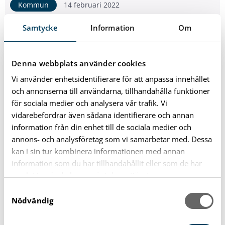
Kommun
14 februari 2022
Kommunen och polisen pratar
Samtycke
Information
Om
trygghet på torget
Söndagen den 20 februari finns representanter från
polisen och kommunen på Stortorget mellan klockan 10
och 14. På agendan står trygghetsfrågor och me...
Denna webbplats använder cookies
Nästa >
Vi använder enhetsidentifierare för att anpassa innehållet
1
och annonserna till användarna, tillhandahålla funktioner
för sociala medier och analysera vår trafik. Vi
Kategorier
vidarebefordrar även sådana identifierare och annan
information från din enhet till de sociala medier och
annons- och analysföretag som vi samarbetar med. Dessa
Förskola och Skola
92
kan i sin tur kombinera informationen med annan
information som du har tillhandahållit eller som de har
Bo, Trafik och Miljö
153
samlat in när du har använt deras tjänster.
S
Nödvändig
Fritid och Kultur
a
193
m