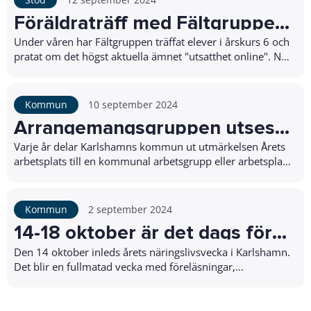
Föräldraträff med Fältgruppen
- barn och sociala medier
Under våren har Fältgruppen träffat elever i årskurs 6 och
pratat om det högst aktuella ämnet "utsatthet online". Nu
bjuder vi in elevernas föräldrar...
Kommun
10 september 2024
Arrangemangsgruppen utses
till Årets arbetsplats 2023!
Varje år delar Karlshamns kommun ut utmärkelsen Årets
arbetsplats till en kommunal arbetsgrupp eller arbetsplats
där verksamheten kännetecknas av extr...
Kommun
2 september 2024
14-18 oktober är det dags för
årets näringslivsvecka
Den 14 oktober inleds årets näringslivsvecka i Karlshamn.
Det blir en fullmatad vecka med föreläsningar,
företagsbesök och mycket annat.Det är tre...