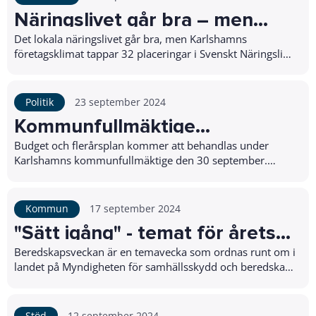
Näringslivet går bra – men
företagsklimatet tappar i
Det lokala näringslivet går bra, men Karlshamns
företagsklimat tappar 32 placeringar i Svenskt Näringslivs
rankingen
senaste ranking.- Vi ser att det går br...
Politik
23 september 2024
Kommunfullmäktige
sammanträder 30 september
Budget och flerårsplan kommer att behandlas under
Karlshamns kommunfullmäktige den 30 september.
Mötet startar klockan 13.00 och hålls i Rådhuset i Ka...
Kommun
17 september 2024
"Sätt igång" - temat för årets
beredskapsvecka
Beredskapsveckan är en temavecka som ordnas runt om i
landet på Myndigheten för samhällsskydd och beredskaps
(MSB) initiativ. Syftet är att få fler pe...
Stöd
12 september 2024