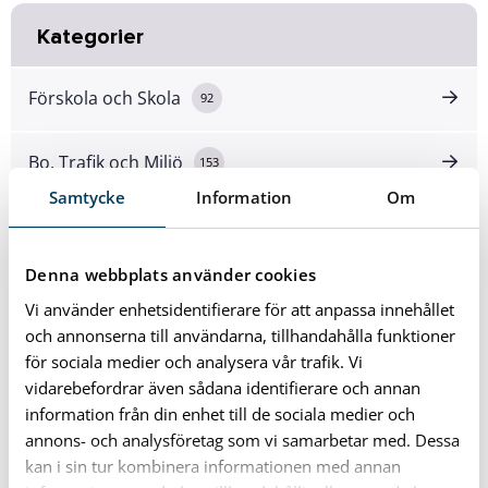
Kategorier
Förskola och Skola
92
Bo, Trafik och Miljö
153
Samtycke
Information
Om
Fritid och Kultur
193
Denna webbplats använder cookies
Omsorg och Stöd
122
Vi använder enhetsidentifierare för att anpassa innehållet
och annonserna till användarna, tillhandahålla funktioner
Kommun och Politik
574
för sociala medier och analysera vår trafik. Vi
vidarebefordrar även sådana identifierare och annan
information från din enhet till de sociala medier och
Arkiv
annons- och analysföretag som vi samarbetar med. Dessa
kan i sin tur kombinera informationen med annan