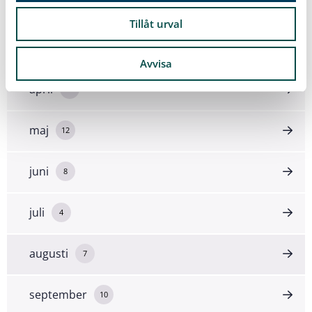
februari
13
Tillåt urval
mars
3
Avvisa
april
7
maj
12
juni
8
juli
4
augusti
7
september
10