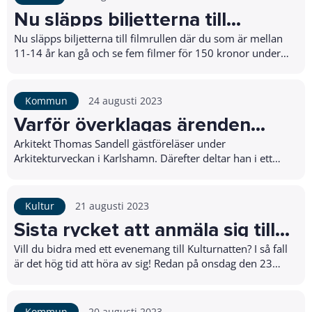
Nu släpps biljetterna till
filmrullen
Nu släpps biljetterna till filmrullen där du som är mellan
11-14 år kan gå och se fem filmer för 150 kronor under
hösten. Första filmen visas den 1 se...
Kommun
24 augusti 2023
Varför överklagas ärenden
oftare i Blekinge än i övriga
Arkitekt Thomas Sandell gästföreläser under
Arkitekturveckan i Karlshamn. Därefter deltar han i ett
landet? Frågan lyfts under
panelsamtal tillsammans med andra viktiga samhälls...
Arkitekturveckan 2023
Kultur
21 augusti 2023
Sista rycket att anmäla sig till
Kulturnatten
Vill du bidra med ett evenemang till Kulturnatten? I så fall
är det hög tid att höra av sig! Redan på onsdag den 23
augusti behöver vi få in din progr...
Kommun
20 augusti 2023