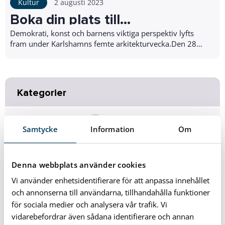
Kultur
2 augusti 2023
Boka din plats till
Arkitekturveckan 2023
Demokrati, konst och barnens viktiga perspektiv lyfts
fram under Karlshamns femte arkitekturvecka.Den 28
augusti inleder arkitekt Thomas Sandell K...
Kategorier
Förskola och Skola
92
Samtycke
Information
Om
Bo, Trafik och Miljö
153
Denna webbplats använder cookies
Fritid och Kultur
Vi använder enhetsidentifierare för att anpassa innehållet
193
och annonserna till användarna, tillhandahålla funktioner
för sociala medier och analysera vår trafik. Vi
Omsorg och Stöd
122
vidarebefordrar även sådana identifierare och annan