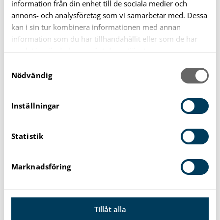
information från din enhet till de sociala medier och
Kommun och Politik
574
annons- och analysföretag som vi samarbetar med. Dessa
kan i sin tur kombinera informationen med annan
information som du har tillhandahållit eller som de har
samlat in när du har använt deras tjänster.
Arkiv
S
Nödvändig
a
2026
117
m
t
Inställningar
2025
156
y
c
Statistik
k
2024
109
e
s
Marknadsföring
2023
105
v
a
l
januari
6
Tillåt alla