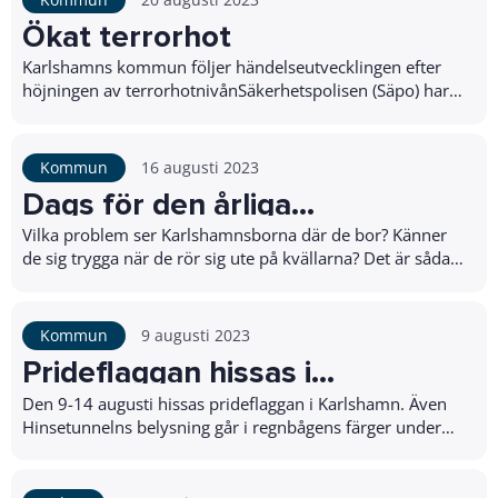
Ökat terrorhot
Karlshamns kommun följer händelseutvecklingen efter
höjningen av terrorhotnivånSäkerhetspolisen (Säpo) har
höjt terrorhotnivån från 3 till 4 på en...
Kommun
16 augusti 2023
Dags för den årliga
trygghetsmätningen
Vilka problem ser Karlshamnsborna där de bor? Känner
de sig trygga när de rör sig ute på kvällarna? Det är sådant
som polisen tillsammans med kommuner...
Kommun
9 augusti 2023
Prideflaggan hissas i
Karlshamn
Den 9-14 augusti hissas prideflaggan i Karlshamn. Även
Hinsetunnelns belysning går i regnbågens färger under
denna period.Att flagga för Pride är...