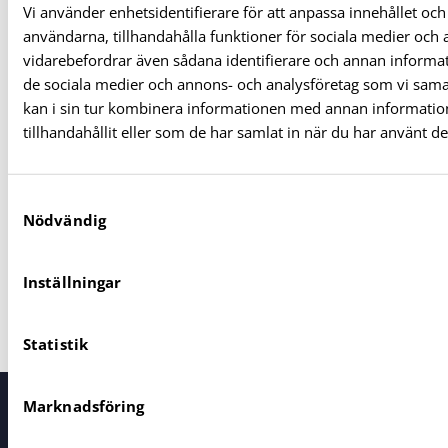
Vi använder enhetsidentifierare för att anpassa innehållet och
2024
109
användarna, tillhandahålla funktioner för sociala medier och an
vidarebefordrar även sådana identifierare och annan informati
2023
105
de sociala medier och annons- och analysföretag som vi sam
kan i sin tur kombinera informationen med annan informati
tillhandahållit eller som de har samlat in när du har använt de
2022
146
2021
184
S
Nödvändig
a
m
2020
275
t
Inställningar
y
2019
42
c
Statistik
k
e
s
Marknadsföring
Servicecenter
v
Vid alla dina frågor
a