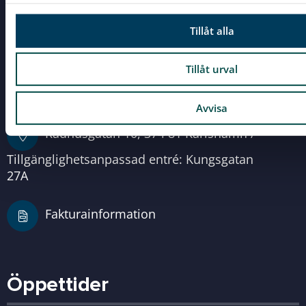
l
Tillåt alla
0454-810 00
Tillåt urval
info@karlshamn.se
Avvisa
Rådhusgatan 10, 374 81 Karlshamn /
Tillgänglighetsanpassad entré: Kungsgatan
27A
Fakturainformation
Öppettider