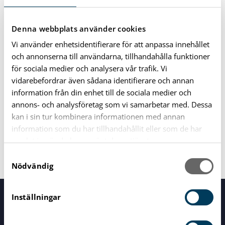
Denna webbplats använder cookies
Vi använder enhetsidentifierare för att anpassa innehållet
Läs mer
och annonserna till användarna, tillhandahålla funktioner
för sociala medier och analysera vår trafik. Vi
vidarebefordrar även sådana identifierare och annan
Protokoll KRF 2018
information från din enhet till de sociala medier och
annons- och analysföretag som vi samarbetar med. Dessa
Protokoll KRF 2019
kan i sin tur kombinera informationen med annan
information som du har tillhandahållit eller som de har
Minnesanteckningar KMR 2021
samlat in när du har använt deras tjänster.
S
Nödvändig
a
m
t
Inställningar
Servicecenter
y
Vid alla dina frågor
c