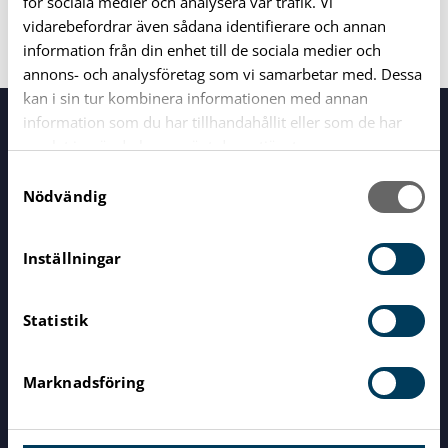
för sociala medier och analysera vår trafik. Vi
Minnesanteckningar KRF 2019-12-05
vidarebefordrar även sådana identifierare och annan
information från din enhet till de sociala medier och
annons- och analysföretag som vi samarbetar med. Dessa
kan i sin tur kombinera informationen med annan
information som du har tillhandahållit eller som de har
Servicecenter
Vid alla dina frågor
samlat in när du har använt deras tjänster.
S
Nödvändig
a
0454-810 00
m
t
Inställningar
y
info@karlshamn.se
c
Statistik
k
e
Rådhusgatan 10, 374 81 Karlshamn /
s
Marknadsföring
v
Tillgänglighetsanpassad entré: Kungsgatan
a
27A
l