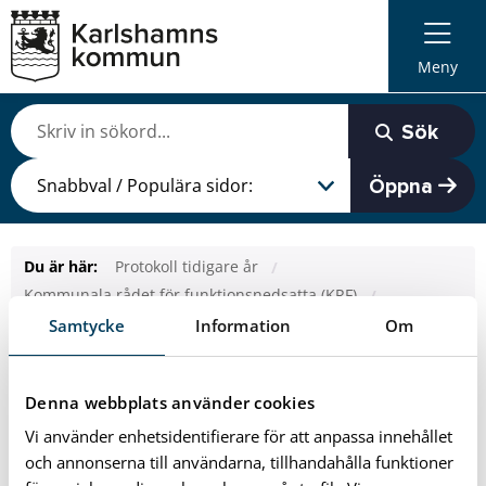
Meny
Sök
Öppna
Du är här:
Protokoll tidigare år
Kommunala rådet för funktionsnedsatta (KRF)
Protokoll KRF 2019
Samtycke
Information
Om
Protokoll KRF 2019
Denna webbplats använder cookies
Vi använder enhetsidentifierare för att anpassa innehållet
Senast uppdaterad: 2023-09-04
och annonserna till användarna, tillhandahålla funktioner
Minnesanteckningar KRF 2019-02-21