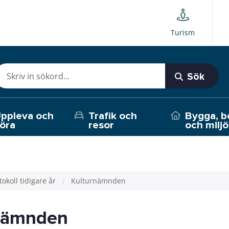
Turism
Sök
ppleva och
Trafik och
Bygga, b
öra
resor
och miljö
tokoll tidigare år
Kulturnämnden
nämnden