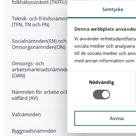
folkhälsoutskott (TKFFU)
Samtycke
Teknik- och fritidsnämnden
(TFN, TN och FN)
Denna webbplats använder
Vi använder enhetsidentifiera
Socialnämnden(SN) och
sociala medier och analysera 
Omsorgsnämnden(ON)
till de sociala medier och a
med annan information som du 
Omsorgs- och
arbetsmarknadsnämnden
S
(OAN)
a
Nödvändig
m
Nämnden för arbete och
t
välfärd (AV)
y
c
Valnämnden
k
Avvisa
e
Byggnadsnämnden
s