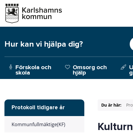
Hur kan vi hjälpa dig?
Förskola och
Omsorg och
U
skola
hjälp
g
Du är här:
Pro
Protokoll tidigare år
Kultur
Kommunfullmäktige(KF)