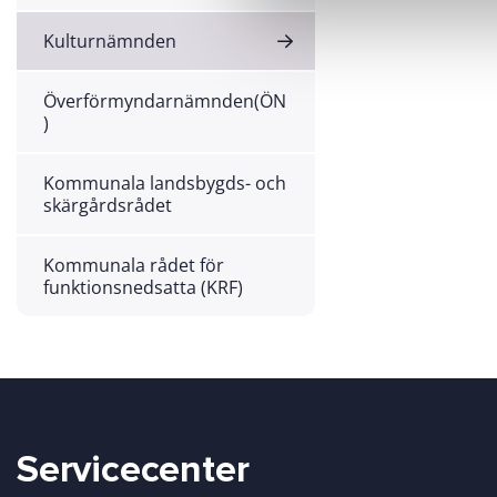
v
Kulturnämnden
a
l
Överförmyndarnämnden(ÖN
)
Kommunala landsbygds- och
skärgårdsrådet
Kommunala rådet för
funktionsnedsatta (KRF)
Servicecenter