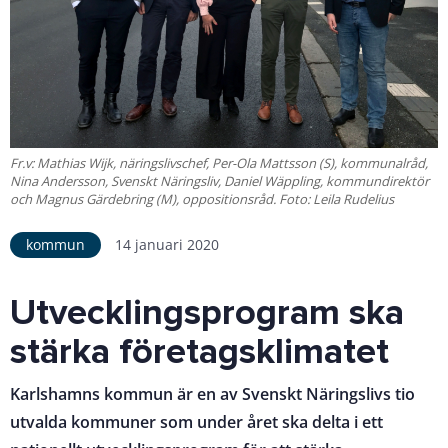
Fr.v: Mathias Wijk, näringslivschef, Per-Ola Mattsson (S), kommunalråd,
Nina Andersson, Svenskt Näringsliv, Daniel Wäppling, kommundirektör
och Magnus Gärdebring (M), oppositionsråd. Foto: Leila Rudelius
kommun
14 januari 2020
Utvecklingsprogram ska
stärka företagsklimatet
Karlshamns kommun är en av Svenskt Näringslivs tio
utvalda kommuner som under året ska delta i ett