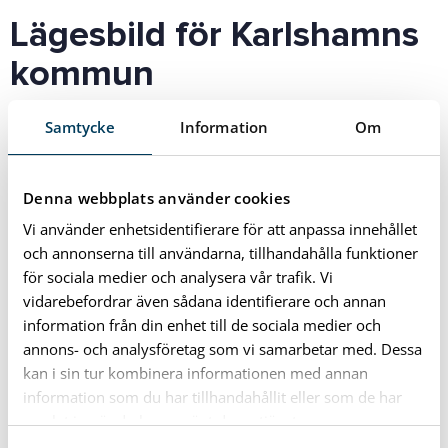
Lägesbild för Karlshamns
kommun
Blekinge och Karlshamn är goda exempel nationellt
Samtycke
Information
Om
gällande att hålla smittan utanför våra särskilda
boenden.
Denna webbplats använder cookies
– Vi har förbättrat personalens kunskap om de basala
Vi använder enhetsidentifierare för att anpassa innehållet
hygienrutinerna avsevärt efter utbildningsinsatser från
och annonserna till användarna, tillhandahålla funktioner
vår medicinskt ansvarig sjuksköterska och med stöd av
för sociala medier och analysera vår trafik. Vi
utbildningsmaterial från bland annat Socialstyrelsen,
vidarebefordrar även sådana identifierare och annan
information från din enhet till de sociala medier och
säger kommunens stabschef Mats Hadartz.
annons- och analysföretag som vi samarbetar med. Dessa
Den gångna veckan har ett fåtal nya smittade inom de
kan i sin tur kombinera informationen med annan
information som du har tillhandahållit eller som de har
kommunala verksamheterna konstaterats. I de flesta fall
samlat in när du har använt deras tjänster.
handlar det om personal som varit sjukskrivna en tid