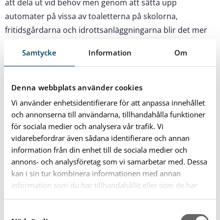
att dela ut vid behov men genom att sätta upp
automater på vissa av toaletterna på skolorna,
fritidsgårdarna och idrottsanläggningarna blir det mer
tillgängligt för den som behöver. Herbox och
Samtycke
Information
Om
Sparbanken i Karlshamn har avtalat om produkter som
beräknas räcka i ungefär tre år.
Denna webbplats använder cookies
– Efter samarbetet med HerBox och Olofströms
Vi använder enhetsidentifierare för att anpassa innehållet
kommun känns det verkligen kul att vi även kan
och annonserna till användarna, tillhandahålla funktioner
möjliggöra detta för elever i Karlshamns kommun och se
för sociala medier och analysera vår trafik. Vi
till att Ungdomsrådets förslag förverkligas. Det här är ett
vidarebefordrar även sådana identifierare och annan
initiativ som ligger i linje med våra värderingar om att
information från din enhet till de sociala medier och
stötta det lokala samhället och skapa bättre
annons- och analysföretag som vi samarbetar med. Dessa
kan i sin tur kombinera informationen med annan
förutsättningar för alla ungdomar, säger Per
information som du har tillhandahållit eller som de har
Richardsson, vd på Sparbanken i Karlshamn.
samlat in när du har använt deras tjänster.
Det här är ungdomsrådet:
S