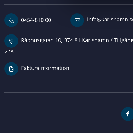
v
a
info@karlshamn.s
0454-810 00
l
Rådhusgatan 10, 374 81 Karlshamn / Tillgän
27A
Fakturainformation