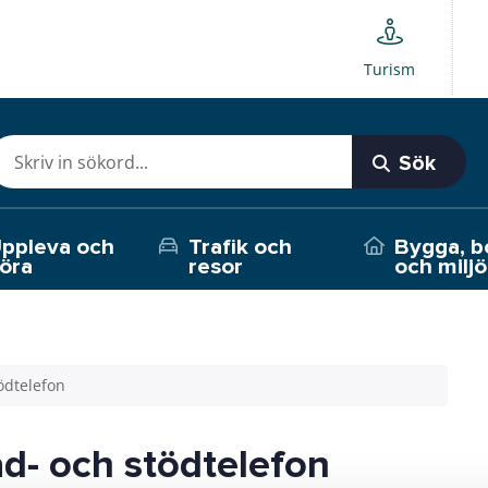
Turism
Sök
ppleva och
Trafik och
Bygga, b
öra
resor
och miljö
ödtelefon
d- och stödtelefon