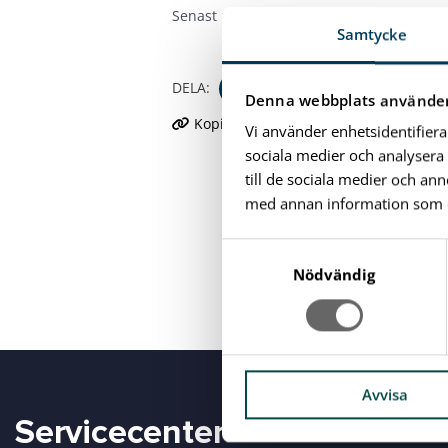
Senast uppdaterad: 2026-06-01
Samtycke
DELA:
Denna webbplats använder
Kopiera länk
Skriv ut sidan
Vi använder enhetsidentifiera
sociala medier och analysera 
till de sociala medier och a
med annan information som du 
S
a
Nödvändig
m
t
y
c
k
Avvisa
e
Servicecenter
s