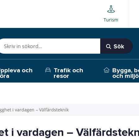
Turism
Sök
ppleva och
Trafik och
Bygga, b
öra
resor
och miljö
gghet i vardagen – Välfärdsteknik
t i vardagen – Välfärdstekn