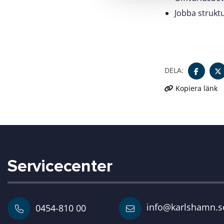
l
Jobba strukt
DELA:
Kopiera länk
Servicecenter
info@karlshamn.s
0454-810 00