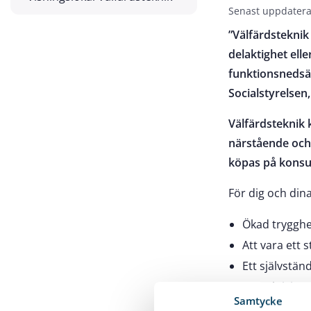
Senast uppdatera
”Välfärdsteknik ä
delaktighet elle
funktionsnedsät
Socialstyrelsen
Välfärdsteknik
närstående och 
köpas på kons
För dig och dina
Ökad trygghe
Att vara ett
Ett självständ
Mer aktivitet
Samtycke