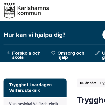
Hur kan vi hjälpa dig?
Förskola och
Omsorg och
U
skola
hjälp
g
Du är här:
Try
Trygghet i vardagen –
Välfärdsteknik
Trygghe
Visningslokal Välfärdsteknik