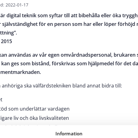
d: 2022-01-17
r digital teknik som syftar till att bibehålla eller öka trygghe
r självständighet för en person som har eller löper förhöjd r
tning”.
, 2015
 kan användas av vår egen omvårdnadspersonal, brukaren s
kan ges som bistånd, förskrivas som hjälpmedel för det dagl
ument­marknaden.
 anhöriga ska välfärdstekniken bland annat bidra till:
t
 stöd som underlättar vardagen
igare liv och öka livskvaliteten
 och delaktighet i samhället
Information