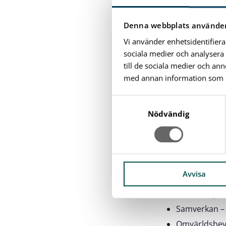
För samhället i 
Denna webbplats använder
Bättre nyttj
Vi använder enhetsidentifiera
Högre kvalit
sociala medier och analysera 
Att fler kan f
till de sociala medier och a
med annan information som du 
Strateg
S
Vi på Karlshamn
a
Nödvändig
m
ut den önskade 
t
Sammantaget ska
y
c
Individens b
k
Avvisa
Etablering a
e
Involvera pe
s
Samverkan – L
v
a
Omvärldsbev