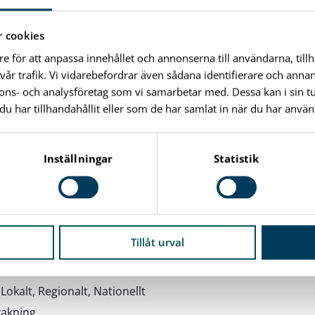
stort ska välfärdstekniken bland annat bidra till:
 cookies
ande av vårdens och omsorgens resurser
re för att anpassa innehållet och annonserna till användarna, till
et av den levererade vården och omsorgen
vår trafik. Vi vidarebefordrar även sådana identifierare och anna
å ta del av välfärdssamhällets tjänster
nnons- och analysföretag som vi samarbetar med. Dessa kan i sin 
har tillhandahållit eller som de har samlat in när du har använt
iskt arbete
s kommun arbetar med att öka användningen av välfärdstekn
Inställningar
Statistik
nyttan av välfärdstekniken arbetare vi strategiskt med föl
 arbetet bidra till att vi når fram till våra kommunens upp
ehov i centrum
Tillåt urval
v en välfärdsteknikgrupp
rsonalen
okalt, Regionalt, Nationellt
akning