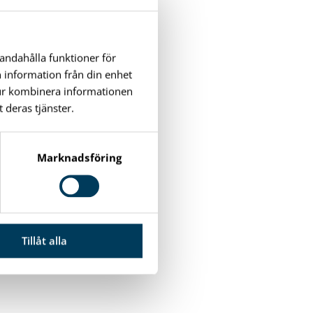
handahålla funktioner för
n information från din enhet
tur kombinera informationen
 deras tjänster.
ik. För att få
Marknadsföring
jande områden.
satta mål.
Tillåt alla