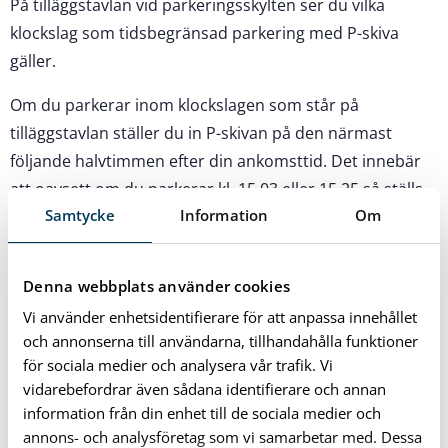
På tilläggstavlan vid parkeringsskylten ser du vilka
klockslag som tidsbegränsad parkering med P-skiva
gäller.
Om du parkerar inom klockslagen som står på
tilläggstavlan ställer du in P-skivan på den närmast
följande halvtimmen efter din ankomsttid. Det innebär
att oavsett om du parkerar kl. 15.03 eller 15.25 så ställs
Samtycke
Information
Om
parkeringsskivan in på 15.30. Om du parkerar innan det
klockslag som står på tilläggstavlan ställer du in P-skivan
på den tid som tidsbegränsningen börjar gälla. Om du
Denna webbplats använder cookies
till exempel parkerar klockan 7.30 på en plats där du ska
Vi använder enhetsidentifierare för att anpassa innehållet
använda P-skiva från klockan 9.00 ställer du in P-skivan
och annonserna till användarna, tillhandahålla funktioner
på klockan 9.00.
för sociala medier och analysera vår trafik. Vi
vidarebefordrar även sådana identifierare och annan
Här ser du exempel på hur en parkeringsskylt för
information från din enhet till de sociala medier och
avgiftsfri parkering med P-skiva ser ut:
annons- och analysföretag som vi samarbetar med. Dessa