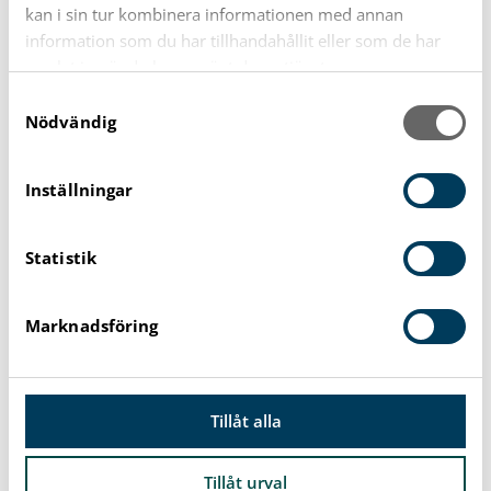
kan i sin tur kombinera informationen med annan
information som du har tillhandahållit eller som de har
samlat in när du har använt deras tjänster.
S
Nödvändig
a
m
t
Inställningar
y
c
Statistik
k
e
s
Marknadsföring
v
a
l
Tillåt alla
Parkeringsregler för
Tillåt urval