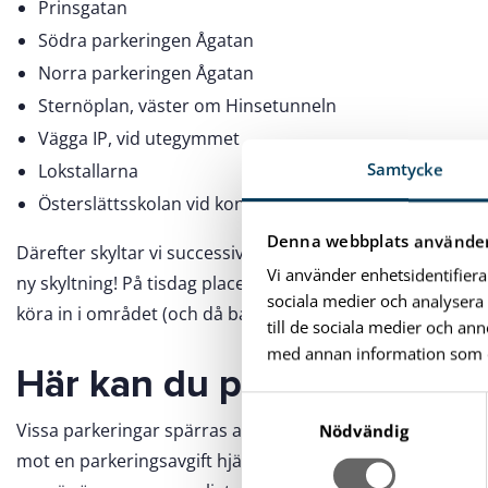
Prinsgatan
Södra parkeringen Ågatan
Norra parkeringen Ågatan
Sternöplan, väster om Hinsetunneln
Vägga IP, vid utegymmet
Samtycke
Lokstallarna
Österslättsskolan vid konstgräsplanen
Denna webbplats använder
Därefter skyltar vi successivt om gatorna inom festivalområ
Vi använder enhetsidentifiera
ny skyltning! På tisdag placerar vi ut inkörningshinder, oc
sociala medier och analysera 
köra in i området (och då bara under vissa tider).
till de sociala medier och a
med annan information som du 
Här kan du parkera under 
S
Vissa parkeringar spärras av som en del av festivalområd
a
Nödvändig
m
mot en parkeringsavgift hjälper till att hålla ordning på
t