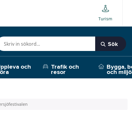
Turism
Sök
ppleva och
Trafik och
Bygga, b
öra
resor
och miljö
rsjöfestivalen