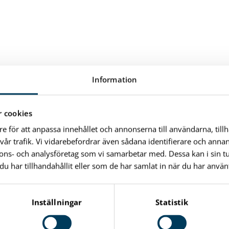
Information
 cookies
det till ”fordonstrafik förbjuden”. Håll därför utkik efter
re för att anpassa innehållet och annonserna till användarna, till
h då är det bara fordon med särskilt tillstånd som får
vår trafik. Vi vidarebefordrar även sådana identifierare och anna
nnons- och analysföretag som vi samarbetar med. Dessa kan i sin 
har tillhandahållit eller som de har samlat in när du har använt
festivalen
et. Andra bemannas av lokala föreningar som i utbyte
Inställningar
Statistik
 parkeringsytorna. Det finns också kommunala parkeringar