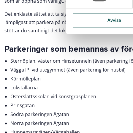
som är öppna som vanligt, enligt ordinarie regler.
y
c
Det enklaste sättet att ta sig till festivalen är att gå, cykl
k
Avvisa
lämpligast att parkera på någon av de större parkeringsyt
e
stöttar du samtidigt det lokala föreningslivet.
s
v
Parkeringar som bemannas av för
a
l
Sternöplan, väster om Hinsetunneln (även parkering fö
Vägga IP, vid utegymmet (även parkering för husbil)
Körmölleplan
Lokstallarna
Österslättsskolan vid konstgräsplanen
Prinsgatan
Södra parkeringen Ågatan
Norra parkeringen Ågatan
Hunnemaravägen/Väggahallen.