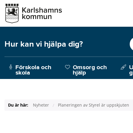
Hur kan vi hjälpa dig?
Förskola och
Omsorg och
U
skola
hjälp
g
Du är här:
Nyheter
Planeringen av Styrel är uppskjuten