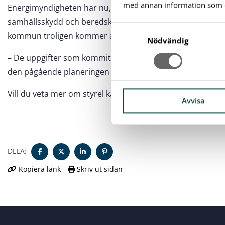
med annan information som du 
Energimyndigheten har nu, i samförstånd med Sveriges 
samhällsskydd och beredskap, MSB, skjutit fram styrelsa
S
kommun troligen kommer att kunna återuppta planeringen 
a
Nödvändig
m
– De uppgifter som kommit in från verksamheter som redan
t
den pågående planeringen så arbetet är således inte ogjo
y
c
Vill du veta mer om styrel kan du
titta på den här filmen
k
Avvisa
e
s
v
a
DELA:
l
Kopiera länk
Skriv ut sidan