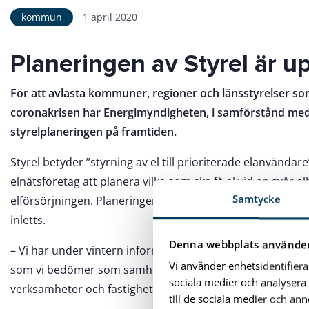
kommun
1 april 2020
Planeringen av Styrel är u
För att avlasta kommuner, regioner och länsstyrelser som
coronakrisen har Energimyndigheten, i samförstånd med
styrelplaneringen på framtiden.
Styrel betyder ”styrning av el till prioriterade elanvändar
elnätsföretag att planera vilka som ska få el vid en svår e
Samtycke
elförsörjningen. Planeringen av styrel är inne i sin tre
inletts.
Denna webbplats använder
– Vi har under vintern informerat om styrel internt i k
Vi använder enhetsidentifiera
som vi bedömer som samhällsviktiga. Många har redan lämn
sociala medier och analysera 
verksamheter och fastigheter, säger Mats Hadartz, säke
till de sociala medier och a