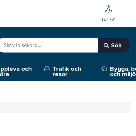
Turism
Sök
ppleva och
Trafik och
Bygga, b
öra
resor
och miljö