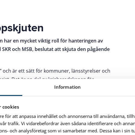
ppskjuten
 har en mycket viktig roll för hanteringen av
 SKR och MSB, beslutat att skjuta den pågående
e” och är ett sätt för kommuner, länsstyrelser och
lbrist. Det är en del av krisberedskapen för
Information
dje omgång och kommunernas identifieringsarbete har
 cookies
ommunen men också kontaktat vissa privata verksamheter
re för att anpassa innehållet och annonserna till användarna, till
at in uppgifter till kartläggningen av samhällsviktiga
vår trafik. Vi vidarebefordrar även sådana identifierare och anna
rhetschef i Karlshamns kommun.
nnons- och analysföretag som vi samarbetar med. Dessa kan i sin 