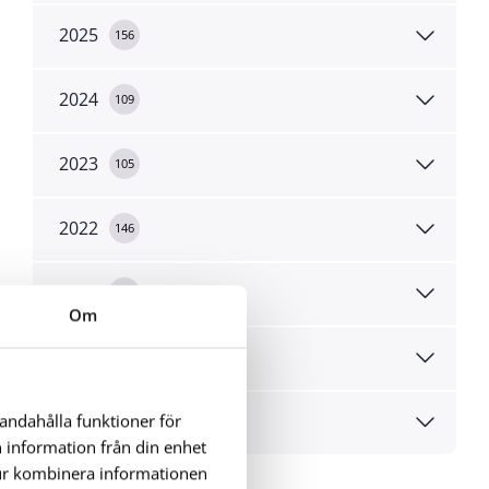
2025
156
2024
109
2023
105
2022
146
2021
184
Om
2020
275
2019
handahålla funktioner för
42
n information från din enhet
tur kombinera informationen