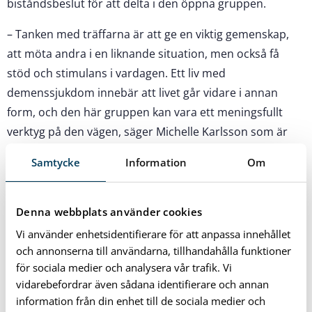
biståndsbeslut för att delta i den öppna gruppen.
– Tanken med träffarna är att ge en viktig gemenskap,
att möta andra i en liknande situation, men också få
stöd och stimulans i vardagen. Ett liv med
demenssjukdom innebär att livet går vidare i annan
form, och den här gruppen kan vara ett meningsfullt
verktyg på den vägen, säger Michelle Karlsson som är
enhetschef på dagverksamheten.
Samtycke
Information
Om
Det krävs ingen föranmälan och du behöver inte delta
varje vecka utan du deltar när du känner för det. Vi
Denna webbplats använder cookies
bjuder självklart på kaffe!
Vi använder enhetsidentifierare för att anpassa innehållet
och annonserna till användarna, tillhandahålla funktioner
Första träffen är torsdag den 30 januari 2025 och
för sociala medier och analysera vår trafik. Vi
fortsätter därefter samma tid, fast på onsdagar.
vidarebefordrar även sådana identifierare och annan
information från din enhet till de sociala medier och
Tid: 10:00-12:00