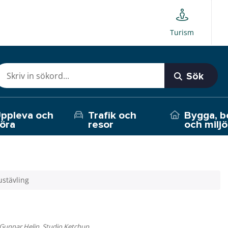
Turism
Sök
ppleva och
Trafik och
Bygga, b
öra
resor
och miljö
ustävling
 Gunnar Helin, Studio Ketchup