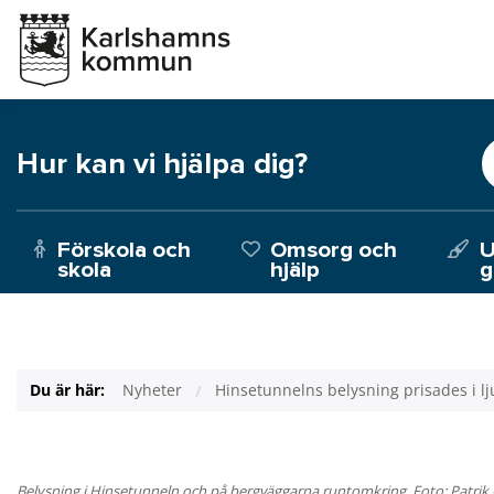
Hur kan vi hjälpa dig?
Förskola och
Omsorg och
U
skola
hjälp
g
Du är här:
Nyheter
Hinsetunnelns belysning prisades i lj
Belysning i Hinsetunneln och på bergväggarna runtomkring. Foto: Patrik