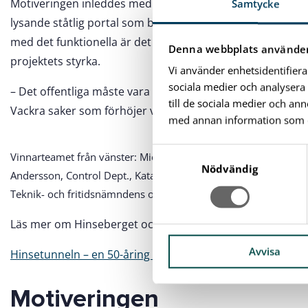
Motiveringen inleddes med orden ”Utifrån en vision och 
Samtycke
lysande ståtlig portal som både bjuder in besökaren och
med det funktionella är det som även teknik- och fritid
Denna webbplats använder
projektets styrka.
Vi använder enhetsidentifiera
sociala medier och analysera 
– Det offentliga måste vara lite modiga ibland, inte bara 
till de sociala medier och a
Vackra saker som förhöjer vår vardag, säger Mats Dahlb
med annan information som du 
S
Vinnarteamet från vänster: Micaela Pärsdotter Andersson, WSP
a
Nödvändig
Andersson, Control Dept., Katarina Hennig, WSP Ljusdesign oc
m
Teknik- och fritidsnämndens ordförande Karlshamns kommun.
t
y
Läs mer om Hinseberget och dess belysning:
c
k
Avvisa
Hinsetunneln – en 50-åring i toppskick
e
s
Motiveringen
v