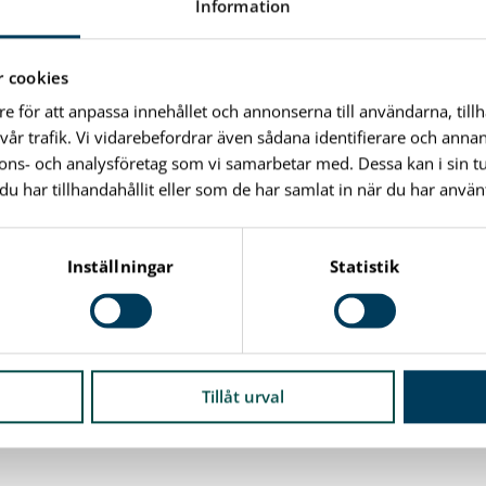
genom en aldrig sinande passion har staden fått en
Information
 välkomnar stadsborna hem.” Och just det vackra blandat
snämndens ordförande Mats Dahlbom (c) lyfter fram som
 cookies
re för att anpassa innehållet och annonserna till användarna, till
vår trafik. Vi vidarebefordrar även sådana identifierare och anna
göra det nödvändiga. Vi behöver ha saker att glädjas över.
nnons- och analysföretag som vi samarbetar med. Dessa kan i sin 
om.
har tillhandahållit eller som de har samlat in när du har använt
 Ljusdesign, Daniel
Inställningar
Statistik
h Mats Dahlbom (C),
 Foto: Casper Hedberg
Tillåt urval