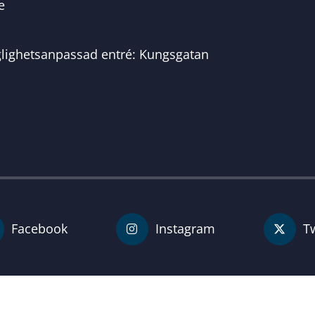
e
glighetsanpassad entré: Kungsgatan
Facebook
Instagram
Tw
För personal
Karlshamn kommun
| Organisationsnummer 212000-0845