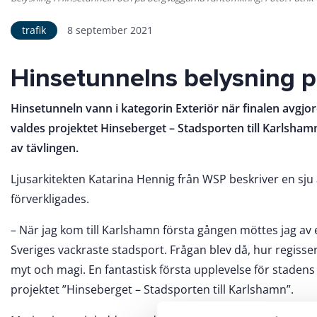
trafik
8 september 2021
Hinsetunnelns belysning pr
Hinsetunneln vann i kategorin Exteriör när finalen avgjor
valdes projektet Hinseberget – Stadsporten till Karlsha
av tävlingen.
Ljusarkitekten Katarina Hennig från WSP beskriver en sju 
förverkligades.
– När jag kom till Karlshamn första gången möttes jag av e
Sveriges vackraste stadsport. Frågan blev då, hur regisse
myt och magi. En fantastisk första upplevelse för staden
projektet ”Hinseberget – Stadsporten till Karlshamn”.