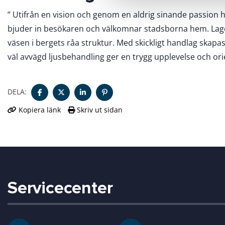
a
” Utifrån en vision och genom en aldrig sinande passion h
l
bjuder in besökaren och välkomnar stadsborna hem. Lager
väsen i bergets råa struktur. Med skickligt handlag skap
väl avvägd ljusbehandling ger en trygg upplevelse och ori
DELA:
Kopiera länk
Skriv ut sidan
Servicecenter