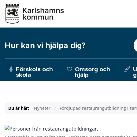
Hur kan vi hjälpa dig?
Förskola och
Omsorg och
U
skola
hjälp
g
Du är här:
Nyheter
Fördjupad restaurangutbildning i sam
Personer från Vuxenutbildningen i Karlshamn, Vägga gymnasieskolas Res