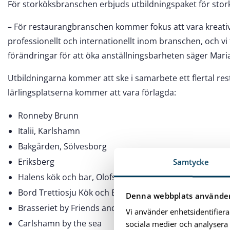
För storköksbranschen erbjuds utbildningspaket för stor
– För restaurangbranschen kommer fokus att vara kreati
professionellt och internationellt inom branschen, och v
förändringar för att öka anställningsbarheten säger Mari
Utbildningarna kommer att ske i samarbete ett flertal re
lärlingsplatserna kommer att vara förlagda:
Ronneby Brunn
Italii, Karlshamn
Bakgården, Sölvesborg
Eriksberg
Samtycke
Halens kök och bar, Olofström
Bord Trettiosju Kök och Bar, Mörrum
Denna webbplats använder
Brasseriet by Friends and Flavors, Karlshamn
Vi använder enhetsidentifiera
Carlshamn by the sea
sociala medier och analysera 