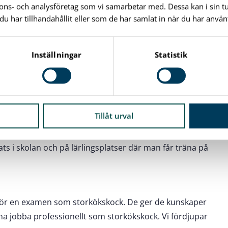
nnons- och analysföretag som vi samarbetar med. Dessa kan i sin 
har tillhandahållit eller som de har samlat in när du har använt
ingspaketen
Inställningar
Statistik
för en examen som restaurangkock. Den ger de
praktiskt, för att kunna jobba professionellt inom
Tillåt urval
ts i skolan och på lärlingsplatser där man får träna på
för en examen som storkökskock. De ger de kunskaper
nna jobba professionellt som storkökskock. Vi fördjupar