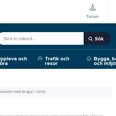
Turism
Sök
ppleva och
Trafik och
Bygga, b
öra
resor
och miljö
arbete med krogar i länet
taurang och livsmedelsprogram samt representanter från några av