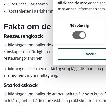
till de sociala medier och a
City Gross, Karlshamn
med annan information som du 
Kostenheten i Karlshamn
S
Fakta om de olika utbildn
a
Nödvändig
m
Restaurangkock
t
y
Utbildningen innehåller de ämnen och nivåer som krävs 
c
kunskaper och färdigheter som krävs, både teoretiskt och 
k
Avvisa
restaurangbranschen.
e
s
Utbildningen sker med ett lärlingsupplägg dvs både på pla
v
alla moment inom matlagning.
a
l
Storkökskock
Utbildningen innehåller de ämnen och nivåer som krävs 
och färdigheter, både teoretiskt och praktiskt, för att ku