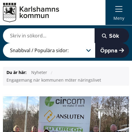
Meny
Sök
Öppna
Du är här:
Nyheter
Engagemang när kommunen möter näringslivet