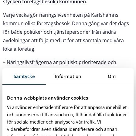
stycken företagsbesök i kommunen.
Varje vecka gör näringslivsenheten på Karlshamns
kommun olika företagsbesök. Denna gång var det dags
för både politiker och tjänstepersoner från andra
avdelningar att följa med ut för att samtala med våra
lokala företag.
– Näringslivsfrågorna är politiskt prioriterade och
näringslivsarbetet ska genomsyra hela den kommunala
Samtycke
Information
Om
organisationen. Ett sådan här dag är en viktig pusselbit i
Karlshamns kommuns näringslivsarbete, säger Magnus
Gärdebring (M), kommunstyrelsens ordförande.
Denna webbplats använder cookies
Vi använder enhetsidentifierare för att anpassa innehållet
Totalt besöktes 15 stycken företag och det blev bra
och annonserna till användarna, tillhandahålla funktioner
samtal om kompetensförsörjning, centrumutveckling,
för sociala medier och analysera vår trafik. Vi
landsbygd, tillgänglighet och företagsklimat.
vidarebefordrar även sådana identifierare och annan