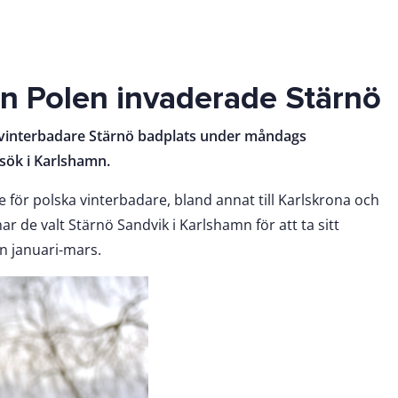
ån Polen invaderade Stärnö
 vinterbadare Stärnö badplats under måndags
esök i Karlshamn.
e för polska vinterbadare, bland annat till Karlskrona och
har de valt Stärnö Sandvik i Karlshamn för att ta sitt
n januari-mars.