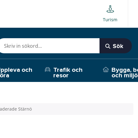
Turism
Sök
ppleva och
Trafik och
Bygga, b
öra
resor
och miljö
vaderade Stärnö