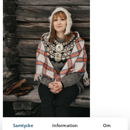
Samtycke
Information
Om
Författaren Tina Harnesks bok delas ut i