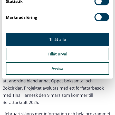
Statistik
k
e
s
Marknadsföring
v
a
l
Tillåt alla
Tillåt urval
Avvisa
I projektet kommer de biblioteken i båda kommunerna
att anordna bland annat Öppet boksamtal och
Bokcirklar. Projektet avslutas med ett författarbesök
med Tina Harnesk den 9 mars som kommer till
Berättarkraft 2025.
I februari släpps mer information och hela programmet