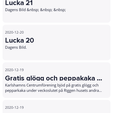
Lucka 21
Dagens Bild &nbsp; &nbsp; &nbsp;
2020-12-20
Lucka 20
Dagens Bild.
2020-12-19
Gratis glögg och peppakaka på
Riggen huset i Karlshamn
Karlshamns Centrumförening bjöd på gratis glögg och
pepparkaka under veckoslutet på Riggen husets andra
våning. Premiär var det på fredagseftermiddagen och
fortsätter över hela helgen…
2020-12-19