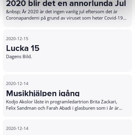
2020 blir det en annorlunda Jul
&nbsp; År 2020 är det ingen vanlig jul eftersom det är
Coronapandemi på grund av viruset som heter Covid-19.
Vi får inte samlas så många…
2020-12-15
Lucka 15
Dagens Bild.
2020-12-14
Musikhjälpen igång
Kodjo Akolor låste in programledartrion Brita Zackari,
Felix Sandman och Farah Abadi i glasburen som i år är
placerad inomhus utan publik på plats. På…
2020-12-14