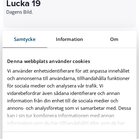
Lucka 19
Dagens Bild.
Samtycke
Information
Om
2020-12-18
Lucka 18
Dagens Bild.
Denna webbplats använder cookies
Vi använder enhetsidentifierare för att anpassa innehållet
och annonserna till användarna, tillhandahålla funktioner
för sociala medier och analysera vår trafik. Vi
2020-12-17
vidarebefordrar även sådana identifierare och annan
Sista konstutställningen på
information från din enhet till de sociala medier och
Flaggen huset i Karlshamn
Måndagen den 14 december startade den tredje och sista
annons- och analysföretag som vi samarbetar med. Dessa
konstutställningen på andra våningen i Flaggen huset i
kan i sin tur kombinera informationen med annan
Karlshamn och den håller på till den 6…
information som du har tillhandahållit eller som de har
samlat in när du har använt deras tjänster.
2020-12-17