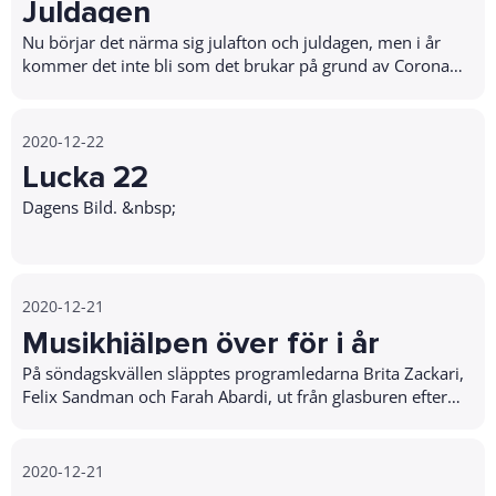
Juldagen
Nu börjar det närma sig julafton och juldagen, men i år
kommer det inte bli som det brukar på grund av Corona
pandemin. Man kan…
2020-12-22
Lucka 22
Dagens Bild. &nbsp;
2020-12-21
Musikhjälpen över för i år
På söndagskvällen släpptes programledarna Brita Zackari,
Felix Sandman och Farah Abardi, ut från glasburen efter
har sänt 144 timmar på temat &#8221;Ingen Människa
ska lämnas…
2020-12-21