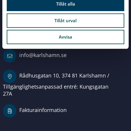
Tillåt alla
Servicecenter
Vid alla dina frågor
Tillåt urval
0454-810 00
Avvisa
info@karlshamn.se
Rådhusgatan 10, 374 81 Karlshamn /
Tillgänglighetsanpassad entré: Kungsgatan
27A
Fakturainformation