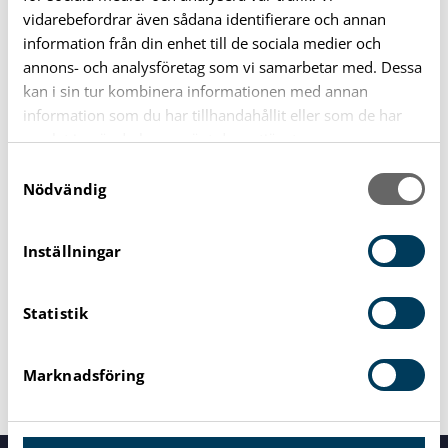
DELA:
vidarebefordrar även sådana identifierare och annan
information från din enhet till de sociala medier och
annons- och analysföretag som vi samarbetar med. Dessa
Kopiera länk
Skriv ut sidan
kan i sin tur kombinera informationen med annan
information som du har tillhandahållit eller som de har
samlat in när du har använt deras tjänster.
S
Nödvändig
a
Information
m
t
Inställningar
Plats
y
Träffpunkten Mörrum, Ådalsvägen 9
c
Statistik
k
Datum
e
Start: 8 september 2025 13:00
Slut: 8 september 2025 15:00
s
Marknadsföring
v
a
l