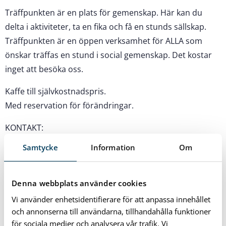
Träffpunkten är en plats för gemenskap. Här kan du
delta i aktiviteter, ta en fika och få en stunds sällskap.
Träffpunkten är en öppen verksamhet för ALLA som
önskar träffas en stund i social gemenskap. Det kostar
inget att besöka oss.
Kaffe till självkostnadspris.
Med reservation för förändringar.
KONTAKT:
Träffpunkt Mörrum
Samtycke
Information
Om
IOGT-lokalen, Ådalsvägen 9, 375 33 Mörrum
För information kontakta
Denna webbplats använder cookies
Göran Håkansson 0767150593
Vi använder enhetsidentifierare för att anpassa innehållet
Anita Johansson 0709720958
och annonserna till användarna, tillhandahålla funktioner
för sociala medier och analysera vår trafik. Vi